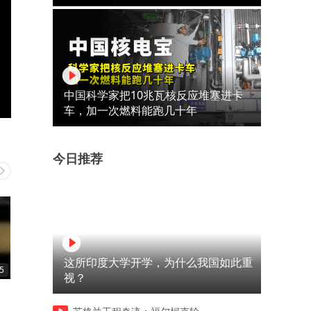
中国科学家把10兆瓦核反应堆塞进卡
车，加一次燃料能跑几十年
今日推荐
这所印度大学开学，为什么我国如此重
5
00:22
00:23
视？
赌场的服务员都有绝招
正经男人都不会拿头顶