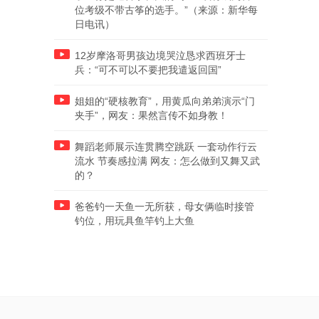
位考级不带古筝的选手。”（来源：新华每
日电讯）
12岁摩洛哥男孩边境哭泣恳求西班牙士
兵：“可不可以不要把我遣返回国”
姐姐的“硬核教育”，用黄瓜向弟弟演示“门
夹手”，网友：果然言传不如身教！
舞蹈老师展示连贯腾空跳跃 一套动作行云
流水 节奏感拉满 网友：怎么做到又舞又武
的？
爸爸钓一天鱼一无所获，母女俩临时接管
钓位，用玩具鱼竿钓上大鱼