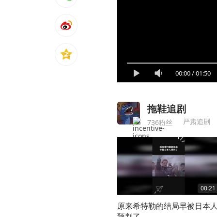
00:00
/
01:50
拖鞋追剧
严肃追剧
736粉丝
00:21
原来希特勒的结局早被日本
预判了