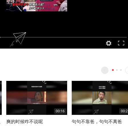
00:16
00:2
人
爽的时候咋不说呢
句句不靠爸，句句不离爸