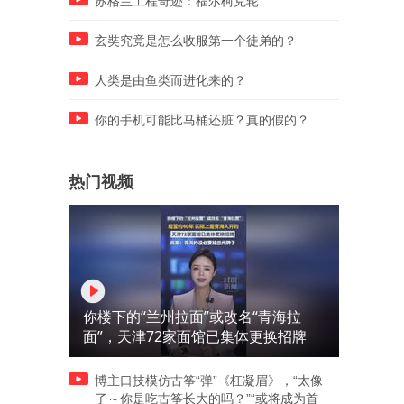
苏格兰工程奇迹：福尔柯克轮
玄奘究竟是怎么收服第一个徒弟的？
人类是由鱼类而进化来的？
你的手机可能比马桶还脏？真的假的？
热门视频
你楼下的“兰州拉面”或改名“青海拉
面”，天津72家面馆已集体更换招牌
博主口技模仿古筝“弹”《枉凝眉》，“太像
了～你是吃古筝长大的吗？”“或将成为首