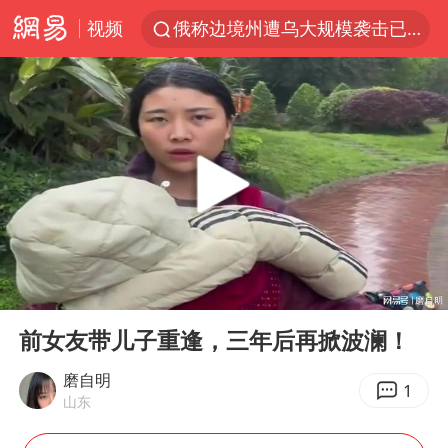
视频
俄称边境州遭乌大规模袭击已致13伤
杭州机场已取消航班388架次
于东来回应胖东来近25年老店年底关闭
浙江省委书记：该停下的坚决停下来
中国籍豪华游艇富商之子在泰国被杀
白海豚北上或致京津冀暴雨
美将每月供乌爱国者拦截导弹
00:00
03:53
国足U17与阿森纳决赛取消 并列冠军
Play
Ent
full
10余省份将出现强风雨 局地特大暴雨
前女友带儿子重逢，三年后再掀波澜！
世界第1特鲁姆普斯诺克中国赛一轮游
磨自明
1
山东
新疆一婚礼线上邀请引热议