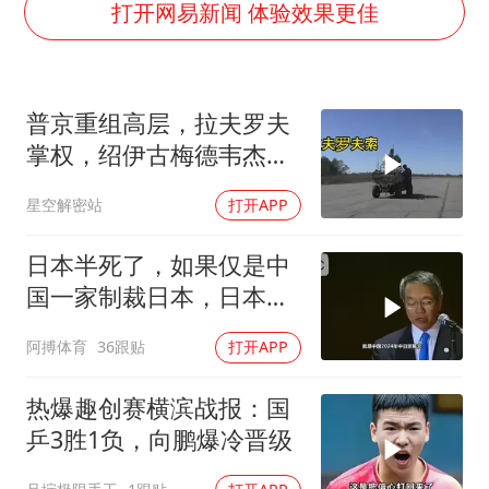
《龙餐馆》 冲奖
打开网易新闻 体验效果更佳
上门女婿出轨女邻居多年被判重婚罪
构建更高水平的全民健身公共服务体系
普京重组高层，拉夫罗夫
韩军前线部队连曝丑闻
掌权，绍伊古梅德韦杰夫
云南一男子胃中取出180颗铁钉
去向成谜
星空解密站
打开APP
奋力开创中国式现代化建设新局面
日本半死了，如果仅是中
国一家制裁日本，日本可
能还剩一口气
阿搏体育
36跟贴
打开APP
热爆趣创赛横滨战报：国
乒3胜1负，向鹏爆冷晋级