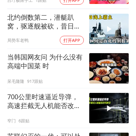
吕坾极限手工
1跟贴
打开APP
北约倒数第二，潜艇趴
窝，驱逐舰被砍，昔日的
皇家海军怎么了？
局势车老鸭
打开APP
当韩国网友问 为什么没有
高端中国菜 时
呆毛隆隆
917跟贴
700公里时速逼近导弹，
高速拦截无人机能否改写
防空
窄门
6跟贴