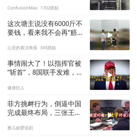
1702跟贴
ConfusionMax
这次塘主说没有6000斤不
要钱，看来我不会再“赔
光”了呀
心灵的素洁角落
345跟贴
事情闹大了！以指挥官被
“斩首”，8国联手发难，特
朗普失声了？
健身狂人
菲方挑衅行为，倒逼中国
完成最终布局，三张王牌
现身黄岩岛
雅儿姐爱追剧