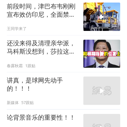
前段时间，津巴布韦刚刚
宣布效仿印尼，全面禁止
原矿出口
王同学来了
还没来得及清理亲华派，
马科斯没想到，莎拉这次
居然换了打法！
春露秋霜
1跟贴
讲真，是球网先动手
的！！！
新媒体
57跟贴
论背景音乐的重要性！！