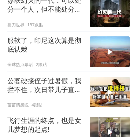
苏联幻灭的一代：可以处
分一个人，但不能处分一
种渴望
捉刀世界
157跟贴
服软了，印尼这次算是彻
底认栽
全球热点幕后
2跟贴
公婆硬接侄子过暑假，我
拦不住，次日带儿子直飞
普吉岛，婆婆傻眼
苗苗情感说
4跟贴
飞行生涯的终点，也是女
儿梦想的起点!