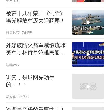
军科零零
被蒙十几年蒙！《制胜》
曝光解放军庞大弹药库！
行者风范
76跟贴
外媒破防火箭军威慑琉球
美军；林肯号沦难民船官
兵饥饿炼狱｜介文汲.郭正
蛙哇WW
亮.栗正杰｜辣晚报
20260807
讲真，是球网先动手
的！！！
新媒体
57跟贴
论背景音乐的重要性！！