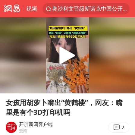
视频
奥沙利文晋级斯诺克中国公开赛16强
路虎卫士110 HSE限时降价
我国发现稀散金属独立新矿物——乌斯河锗矿
上海鼓励居家办公
部分银行上调存款利率
小沈阳加盟《披荆斩棘》
新疆生产建设兵团生态环境局原局长被查
00:00
00:16
朱一龙的鼻子怎么了
Play
Ent
full
大疆错失宇树
女孩用胡萝卜啃出“黄鹤楼”，网友：嘴
里是有个3D打印机吗
5万小车卖不动 微型代步车集体遇冷
4.2平卫生间补漏注胶花1.55万
开屏新闻客户端
2
云南