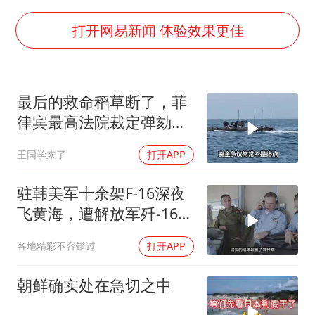
周星驰妈妈现身香港首映礼
上海地铁4条线路全线停运
打开网易新闻 体验效果更佳
湖北启动重大气象灾害三级应急响应
费大厨口号更改 不再宣传小炒肉大王
最后的救命稻草断了，菲
56岁刘奕君跟13岁女儿合跳
律宾最高法院裁定弹劾合
从科技创新看开局起步的时与势
法，萨拉出局
王同学来了
打开APP
驻韩美军十余架F-16深夜
飞黄海，遭解放军歼-16驱
离
各地精彩不容错过
打开APP
朝鲜确实处在急切之中