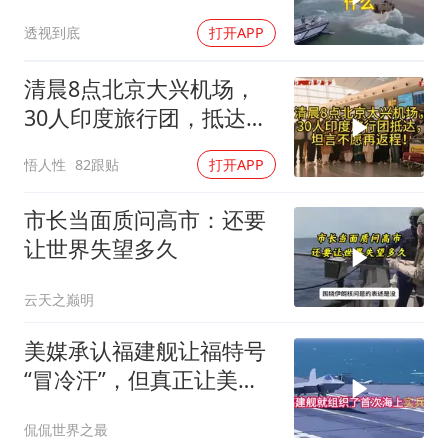
透视到底
打开APP
清晨8点北京大兴机场，
30人印度旅行团，抵达，
坦言不愿再返程！
悟人性
82跟贴
打开APP
市长当面质问高市：还要
让世界失望多久
云天之巅明
美媒承认福建舰让福特号
“冒冷汗”，但真正让美国
紧张的根本不是航母本身
侃侃世界之最