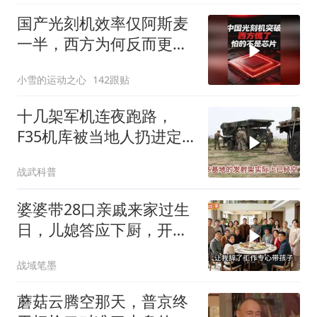
国产光刻机效率仅阿斯麦
一半，西方为何反而更
慌？
小雪的运动之心
142跟贴
十几架军机连夜跑路，
F35机库被当地人扔进定
位器，美军在中东的老底
战武科普
让人掀了个干净
婆婆带28口亲戚来家过生
日，儿媳答应下厨，开饭
时全愣住了
战域笔墨
蘑菇云腾空那天，普京终