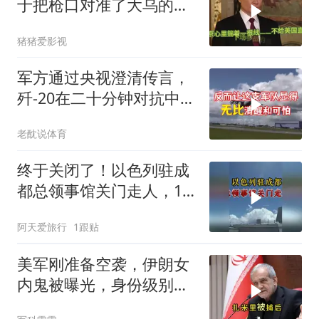
于把枪口对准了大乌的军
火库
猪猪爱影视
军方通过央视澄清传言，
歼-20在二十分钟对抗中被
全部摧毁
老酖说体育
终于关闭了！以色列驻成
都总领事馆关门走人，12
年一个轮回
阿天爱旅行
1跟贴
美军刚准备空袭，伊朗女
内鬼被曝光，身份级别很
意外