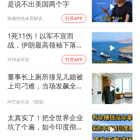
是说不出美国两个字
陈腕特色体育解说
打开APP
1死11伤！以军不宣而
战，伊朗最高领袖下落不
明？特朗普发出通牒
环球谈军武
打开APP
董事长上厕所撞见儿媳被
上司刁难，当场发飙全场
傻眼
阿芒娱乐说
1跟贴
太真实了！把全世界企业
坑了个遍，如今印度彻底
无人问津