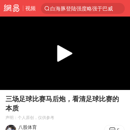
视频
白海豚登陆强度略强于巴威
上半年我国经营主体结构持续优化
《披荆斩棘2026》阵容官宣
杭州机场已取消航班388架次
浙江省委书记：该停下的坚决停下来
中国籍豪华游艇富商之子在泰国被杀
白海豚北上或致京津冀暴雨
00:00
02:14
上海有出现龙卷潜势
Play
Ent
full
新疆一婚礼线上邀请引热议
三场足球比赛马后炮，看清足球比赛的
本质
广西公开征集涉黑涉恶犯罪线索
声明：个人原创，仅供参考
中国第1高楼阻尼器摆动明显
八股体育