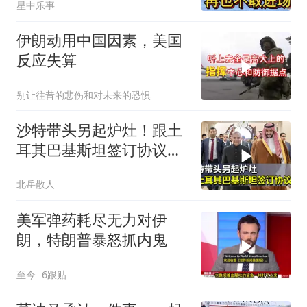
星中乐事
伊朗动用中国因素，美国
反应失算
别让往昔的悲伤和对未来的恐惧
沙特带头另起炉灶！跟土
耳其巴基斯坦签订协议，
狠扇了老美一巴掌
北岳散人
美军弹药耗尽无力对伊
朗，特朗普暴怒抓内鬼
至今
6跟贴