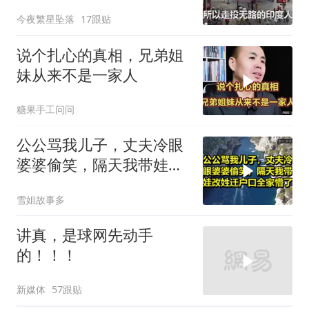
中国，这可能吗？
今夜繁星坠落
17跟贴
说个扎心的真相，兄弟姐
妹从来不是一家人
糖果手工问问
公公骂我儿子，丈夫冷眼
婆婆偷笑，隔天我带娃改
姓迁户口全家懵了！
雪姐故事多
讲真，是球网先动手
的！！！
新媒体
57跟贴