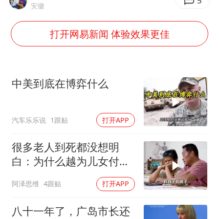
上海大部迎大暴雨
5
安徽
国足U17与阿森纳决赛取消 并列冠军
打开网易新闻 体验效果更佳
上门女婿出轨女邻居多年被判重婚罪
构建更高水平的全民健身公共服务体系
王艺迪2-4不敌张本美和止步4强
中美到底在博弈什么
司机见竹子晃动紧急停车救下全车人
灌溉水坝被隔成鱼塘 村民投诉20余年
汽车乐乐说
1跟贴
打开APP
奋力开创中国式现代化建设新局面
很多老人到死都没想明
白：为什么越为儿女付
出，晚年越煎熬？
阿泽思维
4跟贴
打开APP
八十一年了，广岛市长还