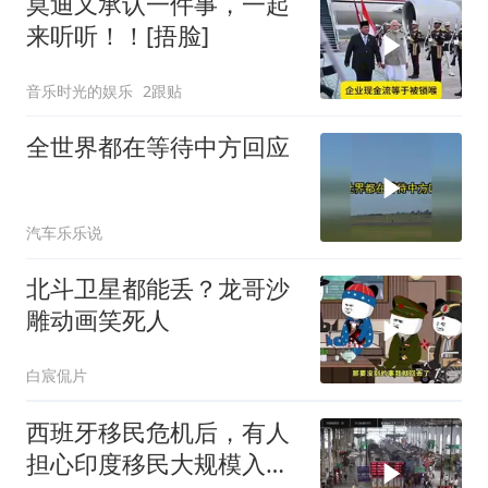
莫迪又承认一件事，一起
来听听！！[捂脸]
音乐时光的娱乐
2跟贴
全世界都在等待中方回应
汽车乐乐说
北斗卫星都能丢？龙哥沙
雕动画笑死人
白宸侃片
西班牙移民危机后，有人
担心印度移民大规模入侵