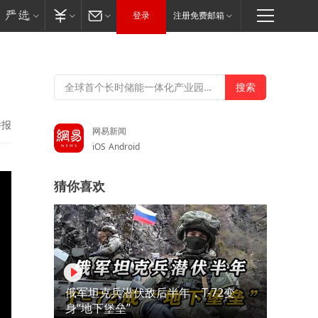
登录
注册免费邮箱
举报
网易新闻
iOS
Android
猜你喜欢
俄军坦克兵潜伏敌后半年，T-72变
身“地下堡垒”