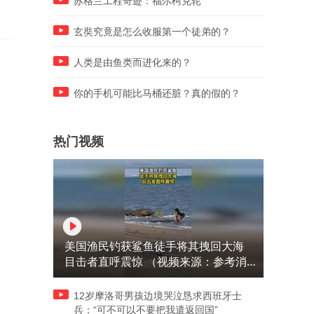
苏格兰工程奇迹：福尔柯克轮
玄奘究竟是怎么收服第一个徒弟的？
人类是由鱼类而进化来的？
你的手机可能比马桶还脏？真的假的？
热门视频
美国渔民钓获鲨鱼徒手将其拽回大海
目击者直呼震惊 （视频来源：参考消
息）
12岁摩洛哥男孩边境哭泣恳求西班牙士
兵：“可不可以不要把我遣返回国”