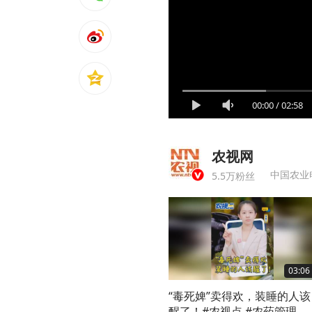
00:00
/
02:58
农视网
中国农业
5.5万粉丝
03:06
“毒死婢”卖得欢，装睡的人该
醒了！#农视点 #农药管理条