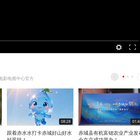
电影电视中心官方
08:28
01:4
跟着赤水水打卡赤城好山好水
赤城县有机富锶农业产业发
好风味！
会在京成功举办！