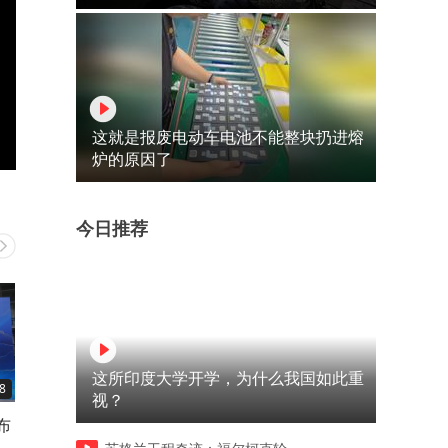
这就是报废电动车电池不能整块扔进熔
炉的原因了
今日推荐
这所印度大学开学，为什么我国如此重
8
02:19
03:00
视？
布
橘农的精品餐桌丨立秋“啃
#三农快评 为农村老人
秋”，健康永驻！
办“食”事