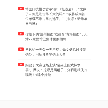
博主口技模仿古筝“弹”《枉凝眉》，“太像
了～你是吃古筝长大的吗？”“或将成为首
位考级不带古筝的选手。”（来源：新华每
日电讯）
你楼下的“兰州拉面”或改名“青海拉面”，天
津72家面馆已集体更换招牌
爸爸钓一天鱼一无所获，母女俩临时接管
钓位，用玩具鱼竿钓上大鱼
踢毽子大赛现场上演“足尖上的武林争
霸”。网友：这哪是踢毽子，分明是武侠片
现场！#睡个好觉