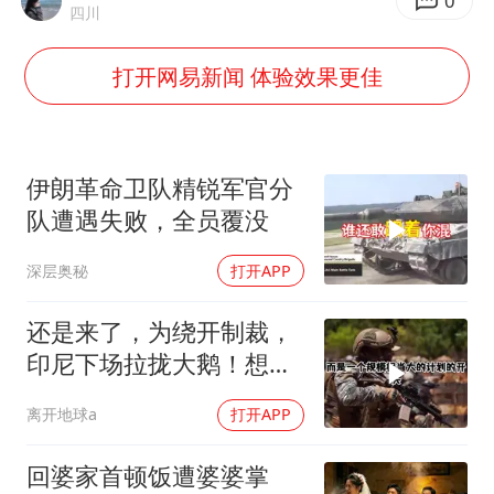
银行午休1.5小时 留个窗口行不行
0
四川
41岁女子为鼓励女儿考上985研究生
打开网易新闻 体验效果更佳
如何把百年大党建设得更加坚强有力
香港殿堂级填词人黎彼得因病离世 终年76岁
弹药库存告急 美军补货难
伊朗革命卫队精锐军官分
南太行山失联女孩最后信号不在山林
队遭遇失败，全员覆没
李亚鹏向地铁吐血女孩捐99999元
深层奥秘
打开APP
总书记关心百姓身边这些民生大事
还是来了，为绕开制裁，
印尼下场拉拢大鹅！想让
普京震住中方？
离开地球a
打开APP
回婆家首顿饭遭婆婆掌