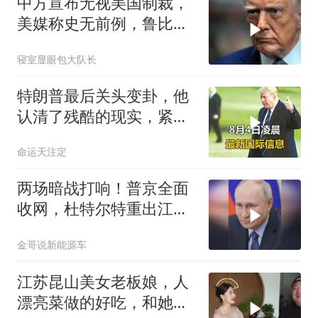
中方宣布无视美国制裁，
美媒称史无前例，鲁比
奥：或追加二次制裁
寝室显眼包大队长
特朗普最后关头变卦，他
认清了残酷的现实，紧急
下令美军停止行动
命运天注定
两场暗战打响！普京全面
收网，杜特尔特重出江
湖，美国这两处战略支
金哥说新能源车
点，哪个先崩？
江苏昆山美女老板娘，人
漂亮菜做的好吃，和她小