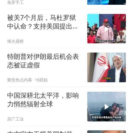
兔芽手工
被关7个月后，马杜罗狱
中认命？支持美国提出的
主张，委风向已变
烽火观察
特朗普对伊朗最后机会表
态被证虚假
聚焦热点内幕
16跟贴
中国深耕北太平洋，影响
力悄然辐射全球
原广工业