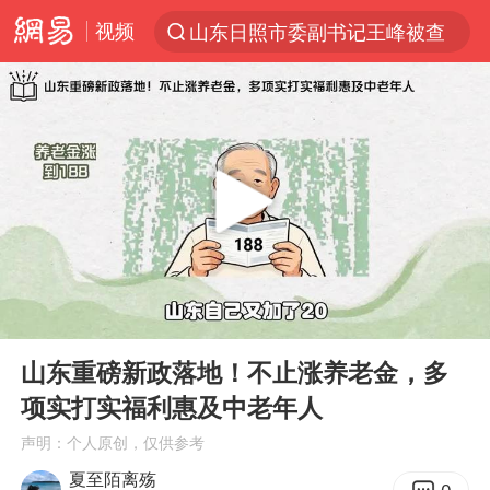
视频
山东日照市委副书记王峰被查
探寻“技能+”促就业创业新路
24小时不关空调 电费反而更低？
店主遭女子“鬼手”换钞
美国退回1000亿美元关税
38岁山东财大教授刘海明逝世
维持强台风级！白海豚直奔华东沿海
00:00
01:58
河南试行周五下午弹性离岗
Play
Ent
full
顾客结账把钱扔地上 服务员霸气扔回
山东重磅新政落地！不止涨养老金，多
项实打实福利惠及中老年人
日本籍女网红在韩直播时自杀身亡
声明：个人原创，仅供参考
“天津之眼”摩天轮附近2人落水
夏至陌离殇