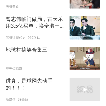
喝点
唐哥美食
曾志伟临门做局，古天乐
用3.5亿买单，换全港一声
佩服！
黑哥讲现代史
969跟贴
地球村搞笑合集三
浮光惊掠影
讲真，是球网先动手
的！！！
新媒体
39跟贴