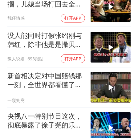
掴，儿媳当场打回去全家
惊呆
靓仔情感
打开APP
没人能同时打假张绍刚与
韩红，除非他是是撒贝
宁！
豫人说娱
693跟贴
打开APP
新首相决定对中国赔钱那
一刻，全世界都看懂了：
不能对华继续天真
一窥究竟
央视八一特别节目这次，
彻底暴露了徐子尧的乐坛
实力，刀郎没说错