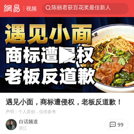
陈丽君获百花奖最佳新人
视频
外交部：百余名菲律宾公民因非法就业、非法居留被依法处理
7月份居民消费价格指数保持温和上涨
中使馆：重大涉诈逃犯檀某落网
台湾不是国家不存在“国格”
百花奖完整获奖名单公布
独闯南太行失联14天的女子已找到
哥伦比亚强震已致超20人死亡
00:00
05:38
哥伦比亚发生7.5级地震
Play
Ent
full
遇见小面，商标遭侵权，老板反道歉！
伊朗最高领袖将任命数名高级指挥官
声明：个人原创，仅供参考
广岛长崎的昨天未必不会是日本的明天
白话频道
99
高铁双人座被免票儿童挤成3人座
浙江