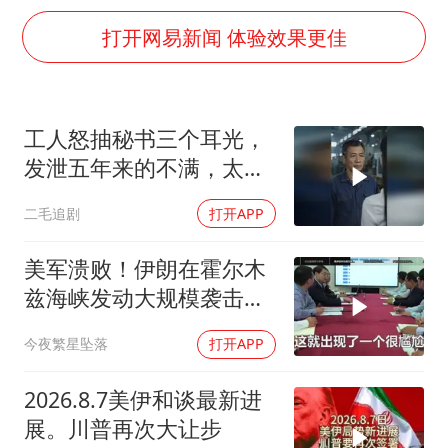
国内发现多起“Sorry”勒索病毒攻击
打开网易新闻 体验效果更佳
上海将苏州河水强排至黄浦江
易烊千玺金鸡百花双料影帝
中方：奉劝美方解除对古巴制裁封锁
工人怒抽秘书三个耳光，
发泄五年来的不满，太解
“老戏骨”秦焰去世
气了！
公安部通报：抓获犯罪嫌疑人8200余名
二毛追剧
打开APP
外交部：藏南地区是中国领土
美军溃败！伊朗在霍尔木
真理之光，何以能照亮复兴之路？
兹海峡发动大规模袭击，
克什姆岛爆炸
今夜繁星坠落
打开APP
2026.8.7美伊和谈最新进
展。川普再次大让步