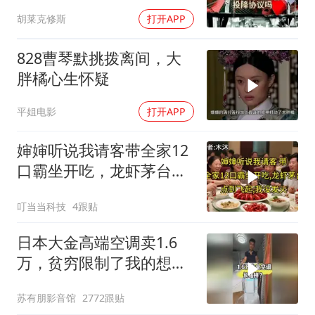
胡莱克修斯
打开APP
828曹琴默挑拨离间，大
胖橘心生怀疑
平姐电影
打开APP
婶婶听说我请客带全家12
口霸坐开吃，龙虾茅台点
到飞起，我没发
叮当当科技
4跟贴
日本大金高端空调卖1.6
万，贫穷限制了我的想
象！
苏有朋影音馆
2772跟贴