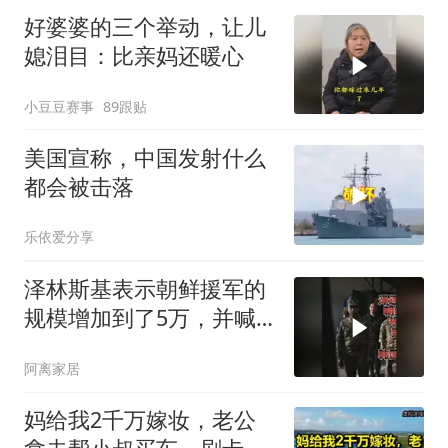
好婆婆的三个举动，让儿
媳泪目：比亲妈还暖心
小豆豆赛事
89跟贴
美国宣称，中国发射什么
都会被击落
乐依爱分享
泽林斯基表示朝鲜援军的
规模增加到了5万，并喊
话韩国赶紧合作
阿离家居
妈给我2千万嫁妆，老公