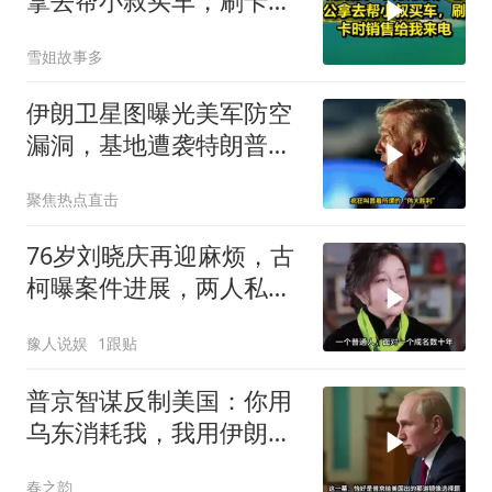
拿去帮小叔买车，刷卡时
销售给我来电！
雪姐故事多
伊朗卫星图曝光美军防空
漏洞，基地遭袭特朗普求
停火
聚焦热点直击
76岁刘晓庆再迎麻烦，古
柯曝案件进展，两人私密
事仅是冰山一角
豫人说娱
1跟贴
普京智谋反制美国：你用
乌东消耗我，我用伊朗消
耗你
春之韵