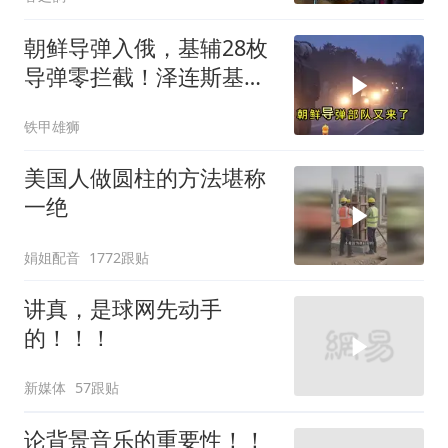
朝鲜导弹入俄，基辅28枚
导弹零拦截！泽连斯基紧
急转向亚洲
铁甲雄狮
美国人做圆柱的方法堪称
一绝
娟姐配音
1772跟贴
讲真，是球网先动手
的！！！
新媒体
57跟贴
论背景音乐的重要性！！