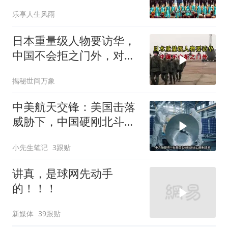
乐享人生风雨
日本重量级人物要访华，
中国不会拒之门外，对日
本公事公办就够了
揭秘世间万象
中美航天交锋：美国击落
威胁下，中国硬刚北斗升
级+重复火箭
小先生笔记
3跟贴
讲真，是球网先动手
的！！！
新媒体
39跟贴