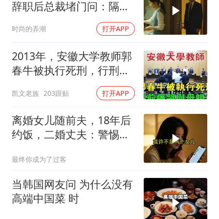
辞职后总裁堵门问：隔壁
楼你买的？
时尚的弄潮
打开APP
2013年，安徽大学教师郭
春牛被执行死刑，行刑前
痛哭与母亲告
凯文老族
203跟贴
打开APP
离婚女儿随前夫，18年后
约饭，二婚丈夫：警惕骗
局
最终你成为了过客
当韩国网友问 为什么没有
高端中国菜 时