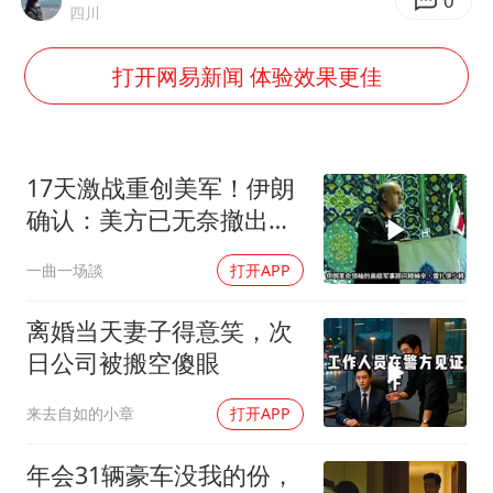
OpenAI为免费用户升级GPT-5.6 Luna
0
四川
泸溪河：桃酥吃出金属牙冠视频不实
打开网易新闻 体验效果更佳
“中国蔬菜之乡”最高温达41.8℃
日本广岛民众举行游行反对政府行径
27岁女子成组织卖淫集团主犯被通缉
17天激战重创美军！伊朗
97岁英国奶奶飞上天再破吉尼斯纪录
确认：美方已无奈撤出两
处军事基地
女子开一天一夜空调后二氧化碳中毒
一曲一场談
打开APP
如何把百年大党建设得更加坚强有力？
离婚当天妻子得意笑，次
日公司被搬空傻眼
来去自如的小章
打开APP
年会31辆豪车没我的份，