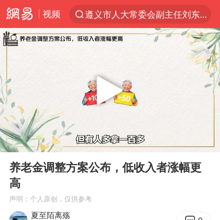
视频
遵义市人大常委会副主任刘东明被查
夜幕落下 运动上场
泰交通部副部长回应中国人遭歧视手势
Meta被判支付5.67亿美元
中国稀土盘中涨停
1岁宝宝碰坏纸巾盒 宝妈被索赔924元
男子结婚8年3个女儿均非亲生
00:00
02:53
台风白海豚逼近 暴雨大暴雨来袭
Play
Ent
full
“空调24小时开着更省电”不实
养老金调整方案公布，低收入者涨幅更
高
公司“上四休三”但要降薪1000元
声明：个人原创，仅供参考
47岁妈妈突然产女 26岁女儿：很震惊
夏至陌离殇