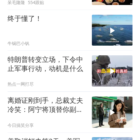
呆毛隆隆
554跟贴
终于懂了！
牛锅巴小钒
特朗普转变立场，下令中
止军事行动，动机是什么
热点一网打尽
离婚证刚到手，总裁丈夫
冷笑：阿宁将顶替你副总
之位，我应好
今日搞笑分享