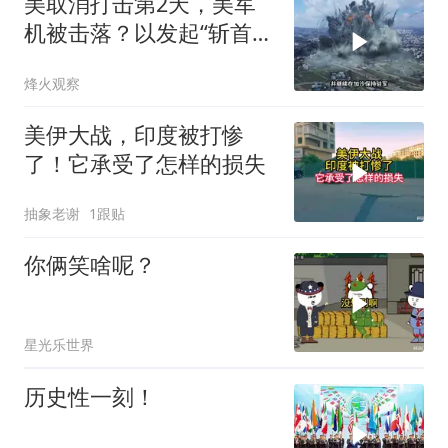
美取消打击第2天，美军
机被击落？以发起“斩首行
动”
烽火观察
美伊大战，印度被打惨
了！它承受了怎样的损失
抽象老谢
1跟贴
你俩笑啥呢？
星光乐世界
历史性一刻！