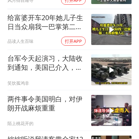
风月得自难寻
打开APP
给富婆开车20年她儿子生
日当众扇我一巴掌第二天
我看懂人心
品读人生百味
打开APP
台军今天起演习，大陆收
到通知，美国已介入，日
本涉台表述也变了
笑饮孤鸿非
两件事令美国明白，对伊
朗开战麻烦重重
陌上桃花开的