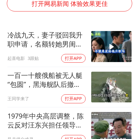
陈幸同晋级WTT横滨冠军赛8强
打开网易新闻 体验效果更佳
国防部：坚决反制任何闹海挑衅图谋
宇树科技中一签需缴款7.54万元
冷战九天，妻子驳回我升
广东雷州通报特教老师招聘违规事件
职申请，名额转她男闺
两名乘客在飞机上因调节座椅起冲突
蜜，我转身办妥1件事
起喜电影
3跟贴
打开APP
AI会终结印度“外包神话”吗
夯实基础开新局
一百一十艘俄船被无人艇
“包圆”，黑海舰队后撤数
百里，制海权彻底易手
王同学来了
打开APP
1979年中央高层调整，陈
云反对汪东兴担任领导职
务