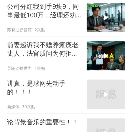
公司分红我到手9块9，同
事最低100万，经理还劝
我续签，我笑了：不签了
苏有朋影音馆
2跟贴
前妻起诉我不赡养瘫痪老
丈人，法官质问为何拒不
履行赡养义务
普陀动物世界
1跟贴
讲真，是球网先动手
的！！！
新媒体
39跟贴
论背景音乐的重要性！！