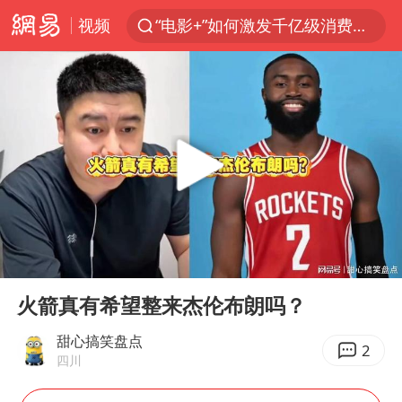
视频
“电影+”如何激发千亿级消费新活力？
东航新规：提前14天可免费退改签
台风白海豚中心风力增强
日本试射“战斧”导弹，国防部回应
曝韩国足协为外籍裁判员安排色情招待
四川宜宾市高县4.9级地震致1人死亡
向鹏0-3不敌张本智和
00:00
01:16
百花奖开幕式
Play
Ent
full
“新疆阿勒泰八月能滑雪”不实
火箭真有希望整来杰伦布朗吗？
我国外贸延续良好增长态势
甜心搞笑盘点
2
四川
刘国正说向鹏打得很窝囊