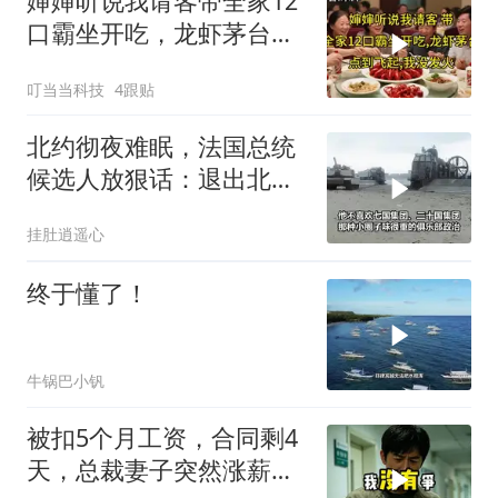
婶婶听说我请客带全家12
口霸坐开吃，龙虾茅台点
到飞起，我没发
叮当当科技
4跟贴
北约彻夜难眠，法国总统
候选人放狠话：退出北
约，和中国合作
挂肚逍遥心
终于懂了！
牛锅巴小钒
被扣5个月工资，合同剩4
天，总裁妻子突然涨薪续