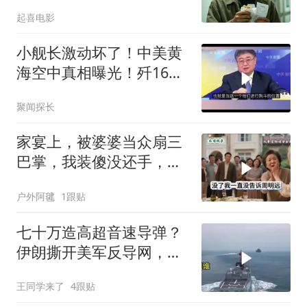
签，我递辞呈她慌了
起喜电影
小舰长激动坏了！中美黄
海空中真相曝光！歼16狗
美军F16！解放军南海绝
聚闻探长
对武力！
家宴上，被婆婆当众扇三
巴掌，我装傻没还手，悄
悄卖别墅搬家，8天后丈
户外阿毽
1跟贴
夫全家10人被新户主请出
家门
七十万造高超音速导弹？
伊朗撕开美军反导网，炸
出中国工业底牌
王同学来了
4跟贴