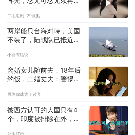
耳光，忍无可忍无须再
忍，太解气了！
二毛追剧
29跟贴
两岸船只台海对峙，美国
不装了，陆战队已抵近台
岛，日本也介入了
小雪有话说
离婚女儿随前夫，18年后
约饭，二婚丈夫：警惕骗
局
最终你成为了过客
被西方认可的大国只有4
个，印度被排除在外，为
何只能算准大国？
外围打击