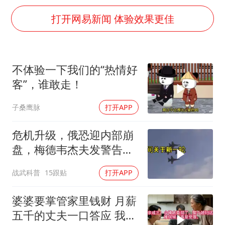
24小时不关空调 电费会更低吗
打开网易新闻 体验效果更佳
中国养老床位“三连降”
哪吒汽车南宁工厂设备降价20%拍卖
郑国霖回应去景区上班被保安拦下
不体验一下我们的“热情好
我国编制完成新版全月地质图
客”，谁敢走！
“深圳地面沉降致车辆损坏”不实
子桑鹰脉
打开APP
奋进开新局 实干挑大梁
危机升级，俄恐迎内部崩
盘，梅德韦杰夫发警告，
克宫钱袋子见底
战武科普
15跟贴
打开APP
婆婆要掌管家里钱财 月薪
五千的丈夫一口答应 我拒