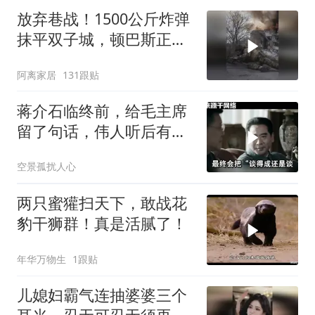
放弃巷战！1500公斤炸弹
抹平双子城，顿巴斯正变
成一场拆城游戏
阿离家居
131跟贴
蒋介石临终前，给毛主席
留了句话，伟人听后有什
么样的反应？
空景孤扰人心
两只蜜獾扫天下，敢战花
豹干狮群！真是活腻了！
年华万物生
1跟贴
儿媳妇霸气连抽婆婆三个