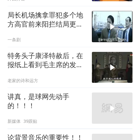
局长机场擒拿罪犯多个地
方高官前来阳拦结局更引
出惊天警匪大战
一条剧
特务头子康泽特赦后，在
报纸上看到毛主席的发
言，激动得不省人事
老家的诗和远方
讲真，是球网先动手
的！！！
新媒体
39跟贴
论背景音乐的重要性！！