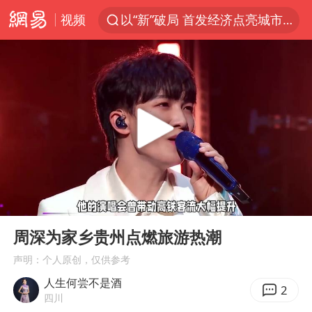
视频
以“新”破局 首发经济点亮城市消费活力
台风白海豚进入48小时警戒线
佛得角门将亮相智利俱乐部主场
宇树科技发行价格150.80元/股
看守所辅警收受10万获刑1年
宇树科技王兴兴身家有望超200亿元
五粮液渠道价一箱上涨近百元
00:00
01:09
CIA被曝已秘密设立古巴工作组
Play
Ent
full
U17国足1分钟轰2球
周深为家乡贵州点燃旅游热潮
泰国一女公务员妆容引争议 本人回应
声明：个人原创，仅供参考
人生何尝不是酒
村民谈“梅姨”：叫的其实是“媒姨”
2
四川