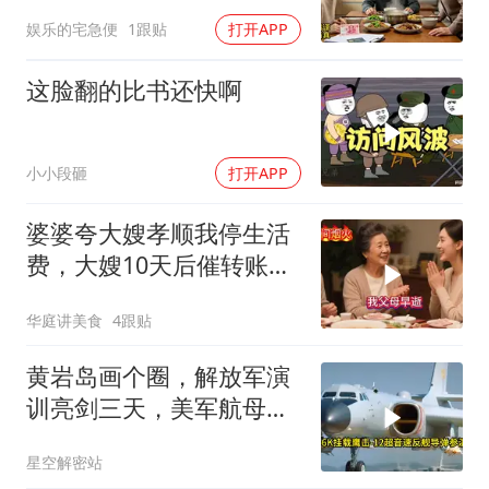
交工资卡不做饭
娱乐的宅急便
1跟贴
打开APP
这脸翻的比书还快啊
小小段砸
打开APP
婆婆夸大嫂孝顺我停生活
费，大嫂10天后催转账，
一句话全家愣住
华庭讲美食
4跟贴
黄岩岛画个圈，解放军演
训亮剑三天，美军航母从
南海跑了
星空解密站