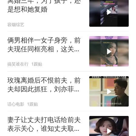
离婚三年，为了孩子，还
是想和她复婚
容烟综艺
俩男相伴一女子身旁，前
夫现任同框亮相，这关系
太有看头
搞笑谁在行
1跟贴
玫瑰离婚后不恨前夫，前
夫却因此抓狂，刘亦菲演
绎别样故事
话心电影
1跟贴
妻子让丈夫打电话给前夫
表示关心，谁知丈夫取消