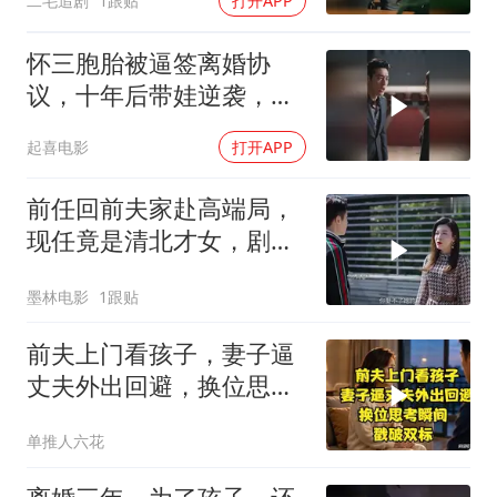
二毛追剧
1跟贴
打开APP
怀三胞胎被逼签离婚协
议，十年后带娃逆袭，前
夫校董认子
起喜电影
打开APP
前任回前夫家赴高端局，
现任竟是清北才女，剧情
走向引关注
墨林电影
1跟贴
前夫上门看孩子，妻子逼
丈夫外出回避，换位思考
瞬间戳破双标
单推人六花