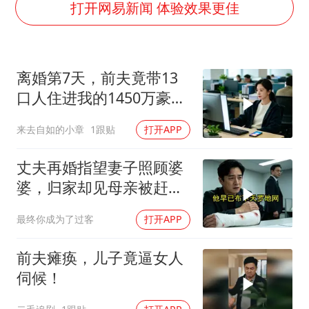
打开网易新闻 体验效果更佳
几元成本的AI广告导致千万市值蒸发
酒店回应车内过夜被收150元
商场现钱学森巨幅海报 负责人回应
离婚第7天，前夫竟带13
杭州全市有序停课
口人住进我的1450万豪
宅，一开门全傻眼
“不怕六爷挂得多 就怕六爷挂一颗”
来去自如的小章
1跟贴
打开APP
全民健身事业高质量发展
丈夫再婚指望妻子照顾婆
乐享全民健身 共筑健康中国
婆，归家却见母亲被赶出
门
最终你成为了过客
打开APP
前夫瘫痪，儿子竟逼女人
伺候！