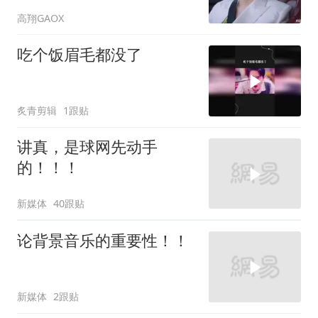
结婚
高翔GAOX
吃个饭眉毛都没了
炙青剪辑
1跟贴
讲真，是球网先动手
的！！！
新媒体
40跟贴
论背景音乐的重要性！！
新媒体
2跟贴