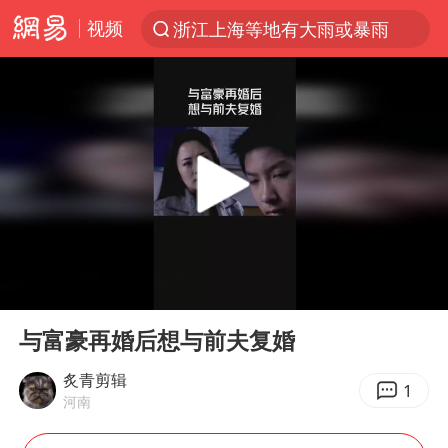
浙江上海等地有大雨或暴雨
视频
光影经济撬动暑期消费新蓝海
新疆优化调整景区内自驾服务费
微信又有新功能，你可以“撤回”你的撤回了！
梁家辉：到内地拍戏不是北上是回归
“新疆的交警怎么个个像我妈”
情侣平潭拍日出坠崖1死1伤
西湖突现狂风暴雨 游客瞬间被浇透
00:00
04:14
Play
Ent
香港正式允许“拒绝抢救”
full
与富豪再婚后想与前夫复婚
白海豚将正面袭击贯穿浙江
炙青剪辑
《欢迎来龙餐馆》口碑
1
河南
郑丽文：台湾从来没有“独立”过