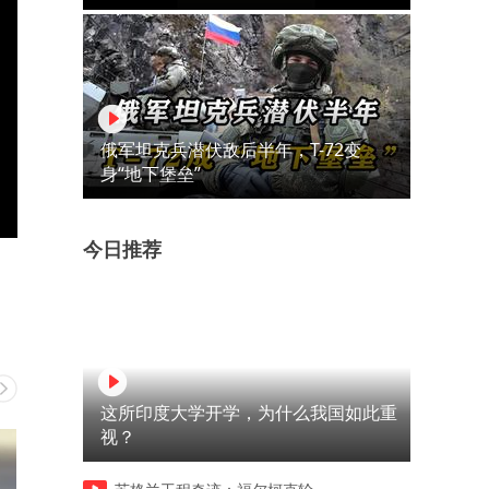
俄军坦克兵潜伏敌后半年，T-72变
身“地下堡垒”
今日推荐
这所印度大学开学，为什么我国如此重
视？