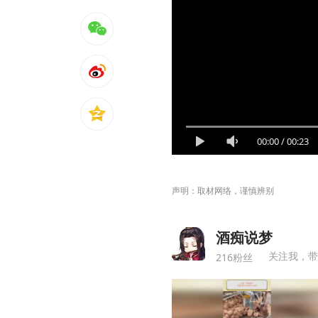
00:00
/
00:23
声明：取材网络，谨慎辨别
酒痴说梦
关注我，带
216粉丝