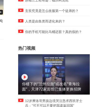
苏格兰工程奇迹：福尔柯克轮
玄奘究竟是怎么收服第一个徒弟的？
4
00:53
01:05
构
女子，本身就是“好”字了，这
这些世界名刀每把都让人心
人类是由鱼类而进化来的？
孩子太耐人了！
你的手机可能比马桶还脏？真的假的？
热门视频
你楼下的“兰州拉面”或改名“青海拉
面”，天津72家面馆已集体更换招牌
12岁摩洛哥男孩边境哭泣恳求西班牙士
兵：“可不可以不要把我遣返回国”