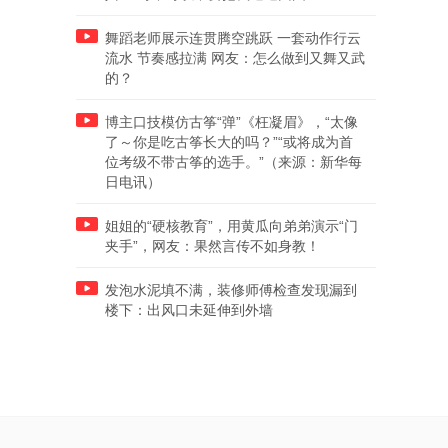
舞蹈老师展示连贯腾空跳跃 一套动作行云
流水 节奏感拉满 网友：怎么做到又舞又武
的？
博主口技模仿古筝“弹”《枉凝眉》，“太像
了～你是吃古筝长大的吗？”“或将成为首
位考级不带古筝的选手。”（来源：新华每
日电讯）
姐姐的“硬核教育”，用黄瓜向弟弟演示“门
夹手”，网友：果然言传不如身教！
发泡水泥填不满，装修师傅检查发现漏到
楼下：出风口未延伸到外墙