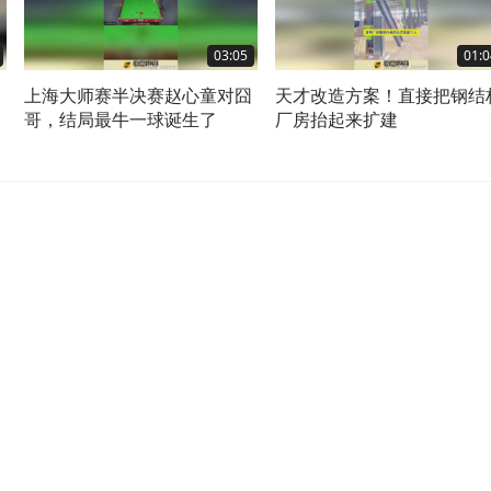
03:05
01:0
上海大师赛半决赛赵心童对囧
天才改造方案！直接把钢结
哥，结局最牛一球诞生了
厂房抬起来扩建