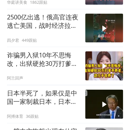
华庭讲美食
1862跟贴
2500亿出逃！俄高官连夜
逃亡美国，战时经济拉响
警报
四夕君
449跟贴
诈骗男入狱10年不思悔
改，出狱硬抢30万打爹不
养老，这儿子白养了
阿兰回声
日本半死了，如果仅是中
国一家制裁日本，日本可
能还剩一口气
阿搏体育
36跟贴