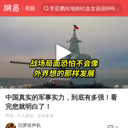
视频
李亚鹏向地铁吐血女孩捐99999元
服务提质，内需扩容有保障
官方通报传销头目出狱办书院
米兰1-1国米
台风白海豚或在华东沿海登陆
逃犯看演唱会 刚出地铁就被逮住
因凡蒂诺首次公开道歉
00:00
08:28
41岁女子为鼓励女儿考上985研究生
Play
Ent
full
《Monica》填词人黎彼得去世
中国真实的军事实力，到底有多强！看
完您就明白了！
人贩子“梅姨”真实姓名曝光
声明：个人原创，仅供参考
普京宣布多项人事调整
旧梦留声机