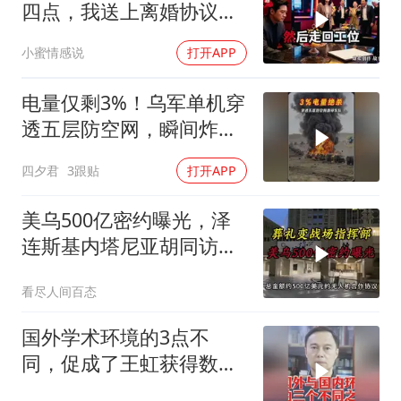
四点，我送上离婚协议果
盘，隔天她拦在公司门
小蜜情感说
打开APP
口：我们谈谈
电量仅剩3%！乌军单机穿
透五层防空网，瞬间炸飞
俄军车队
四夕君
3跟贴
打开APP
美乌500亿密约曝光，泽
连斯基内塔尼亚胡同访白
宫促两战联动
看尽人间百态
国外学术环境的3点不
同，促成了王虹获得数学
界的最高奖项