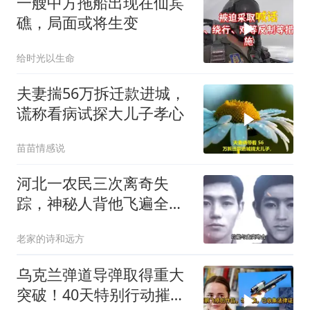
一艘中方拖船出现在仙宾
礁，局面或将生变
给时光以生命
夫妻揣56万拆迁款进城，
谎称看病试探大儿子孝心
苗苗情感说
河北一农民三次离奇失
踪，神秘人背他飞遍全中
国，幕后真相是什么
老家的诗和远方
乌克兰弹道导弹取得重大
突破！40天特别行动摧毁