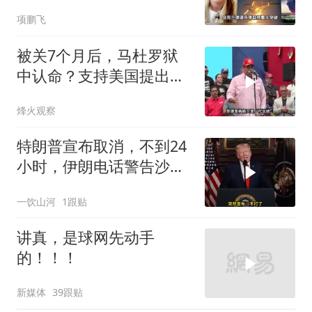
百个战略目标
项鹏飞
被关7个月后，马杜罗狱
中认命？支持美国提出的
主张，委风向已变
烽火观察
特朗普宣布取消，不到24
小时，伊朗电话警告沙
特，不要配合美国
一饮山河
1跟贴
讲真，是球网先动手
的！！！
新媒体
39跟贴