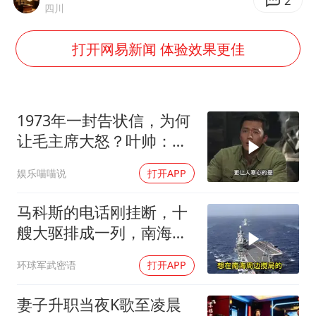
“银行午休1.5小时”留个窗口行不行
2
四川
谷歌首席科学家Jeff Dean离职创业
打开网易新闻 体验效果更佳
22岁女生南太行山失联已超十天
汕头市政府被约谈
陕西柞水遭遇暴雨五千余户群众转移
1973年一封告状信，为何
蜜雪冰城员工抽烟收银 门店现已停业
让毛主席大怒？叶帅：杀
一儆百！
嘲讽周星驰无儿女没朋友 李修贤道歉
娱乐喵喵说
打开APP
坚持党全面领导和党中央集中统一领导
马科斯的电话刚挂断，十
艘大驱排成一列，南海这
盘棋翻篇了
环球军武密语
打开APP
妻子升职当夜K歌至凌晨