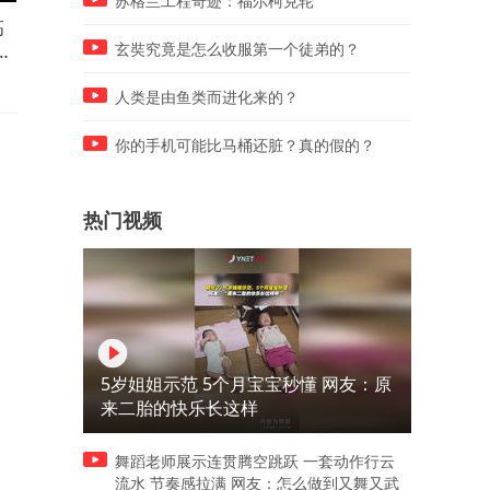
苏格兰工程奇迹：福尔柯克轮
高
8年最热纪录被打破！韩国高
兜不住了！特朗普承认弹药
警
温肆虐，直接拉响国家灾难警
足，伊朗对海湾国家下“最后
玄奘究竟是怎么收服第一个徒弟的？
报
通牒”03
人类是由鱼类而进化来的？
你的手机可能比马桶还脏？真的假的？
热门视频
5岁姐姐示范 5个月宝宝秒懂 网友：原
来二胎的快乐长这样
舞蹈老师展示连贯腾空跳跃 一套动作行云
流水 节奏感拉满 网友：怎么做到又舞又武