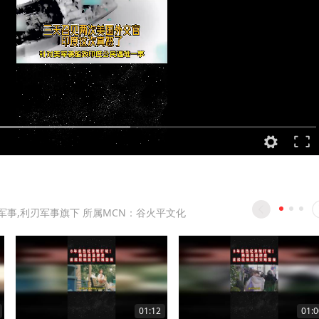
军事,利刃军事旗下 所属MCN：谷火平文化
01:12
01:0