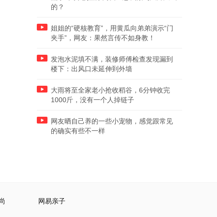
的？
姐姐的“硬核教育”，用黄瓜向弟弟演示“门
夹手”，网友：果然言传不如身教！
发泡水泥填不满，装修师傅检查发现漏到
楼下：出风口未延伸到外墙
大雨将至全家老小抢收稻谷，6分钟收完
1000斤，没有一个人掉链子
网友晒自己养的一些小宠物，感觉跟常见
的确实有些不一样
尚
网易亲子