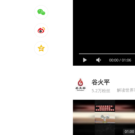
00:00
/
01:06
谷火平
解读世界
5.2万粉丝
01:00