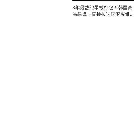
8年最热纪录被打破！韩国高
温肆虐，直接拉响国家灾难
报03