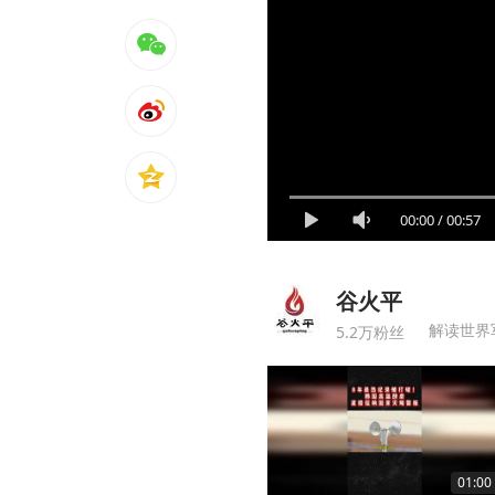
00:00
/
00:57
谷火平
解读世界
5.2万粉丝
01:00