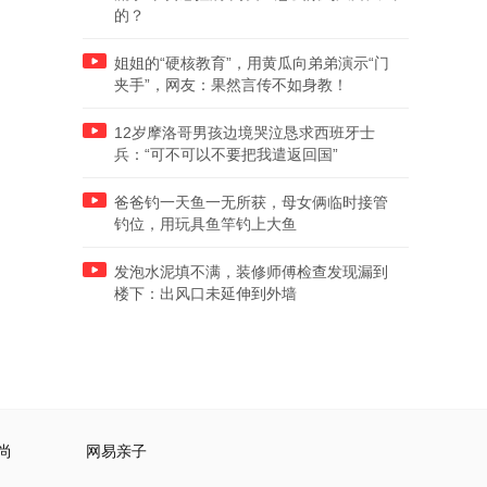
的？
姐姐的“硬核教育”，用黄瓜向弟弟演示“门
夹手”，网友：果然言传不如身教！
12岁摩洛哥男孩边境哭泣恳求西班牙士
兵：“可不可以不要把我遣返回国”
爸爸钓一天鱼一无所获，母女俩临时接管
钓位，用玩具鱼竿钓上大鱼
发泡水泥填不满，装修师傅检查发现漏到
楼下：出风口未延伸到外墙
尚
网易亲子