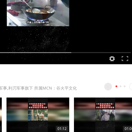
军事,利刃军事旗下 所属MCN：谷火平文化
01:12
01:0