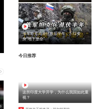
俄军坦克兵潜伏敌后半年，T-72变
身“地下堡垒”
今日推荐
这所印度大学开学，为什么我国如此重
视？
0
03:16
01:01