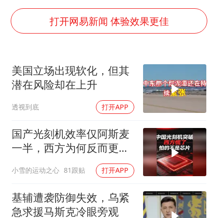
“不建议大家买深色蛋糕”
男子结婚8年3个女儿均非亲生
打开网易新闻 体验效果更佳
男子杀人后逃进深山21年活得像野人
985博士后被曝在妻子孕期出轨后续
美国立场出现软化，但其
公司“上四休三”但要降薪1000元
潜在风险却在上升
47岁妈妈突然产女 26岁女儿：很震惊
透视到底
打开APP
如何把百年大党建设得更加坚强有力？
国产光刻机效率仅阿斯麦
一半，西方为何反而更
慌？
小雪的运动之心
81跟贴
打开APP
基辅遭袭防御失效，乌紧
急求援马斯克冷眼旁观