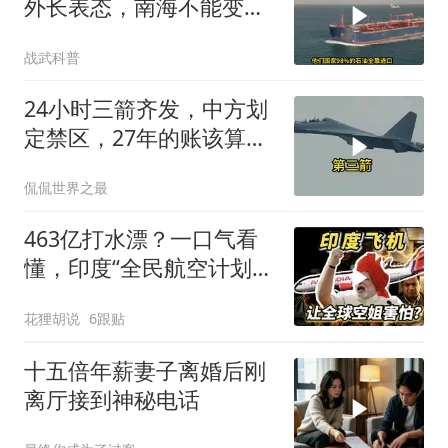
外长表态，南海不能变成
第二个霍尔木兹
战武科普
24小时三箭齐发，中方划
定禁区，27年的账该算
了，强制拖船摆上台面
侃侃世界之最
463亿打水漂？一口气看
懂，印度“全民航空计划”
翻车史！
花狸胡说
6跟贴
十五倍年薪妻子离婚后刚
离厅接到神秘电话