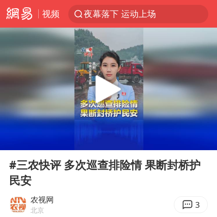
视频
夜幕落下 运动上场
美国将对多晶硅衍生品加征15%关税
泰交通部副部长回应中国人遭歧视手势
改名后的“青海拉面”店
勒沃库森U17主帅盛赞赵松源
台军“汉光秀”开场闹剧多
段绚竞因公牺牲 年仅44岁
00:00
02:29
1岁宝宝碰坏纸巾盒 宝妈被索赔924元
Play
Ent
full
女子开一天一夜空调后二氧化碳中毒
#三农快评 多次巡查排险情 果断封桥护
民安
97岁英国奶奶飞上天再破吉尼斯纪录
“空调24小时开着更省电”不实
农视网
3
北京