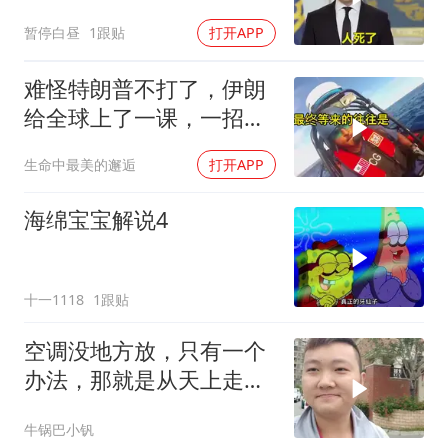
暂停白昼
1跟贴
打开APP
难怪特朗普不打了，伊朗
给全球上了一课，一招吃
定美国，迎来转折
生命中最美的邂逅
打开APP
海绵宝宝解说4
十一1118
1跟贴
空调没地方放，只有一个
办法，那就是从天上走，
老师傅一招拿下
牛锅巴小钒