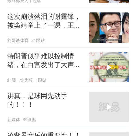
最终你成为了过客
这次崩溃落泪的谢霆锋，
被窦靖童上了一课，王菲
的沉默早有预兆
刘哥谈体育
21跟贴
特朗普似乎难以控制情
绪，在白宫发出了大声咒
骂
红颜一笑为醉
1跟贴
讲真，是球网先动手
的！！！
新媒体
39跟贴
论背景音乐的重要性！！