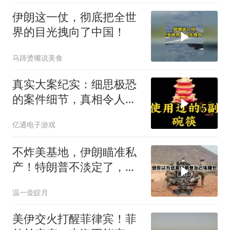
伊朗这一仗，彻底把全世
界的目光拽向了中国！
马蹄烫嘴说美食
真实大案纪实：细思极恐
的案件细节，真相令人脊
背发凉
亿通电子游戏
不炸美基地，伊朗瞄准私
产！特朗普不淡定了，被
死死捏住七寸
温一壶皎月
美伊交火打醒菲律宾！菲