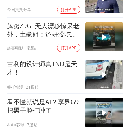
把极氪8X买去非洲
今日搞笑分享
打开APP
腾势Z9GT无人漂移惊呆老
外，土豪姐：还好没吃太
多早餐
起喜电影
1跟贴
打开APP
吉利的设计师真TND是天
才！
熊样动漫
21跟贴
看不懂就说是AI？享界G9
把黑子脸打肿了
Auto芯球
7跟贴