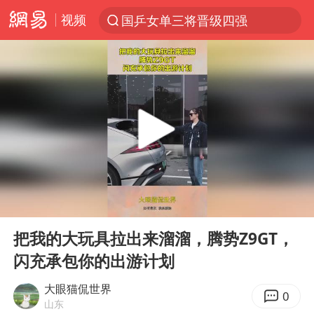
视频
国乒女单三将晋级四强
光影经济撬动暑期消费新蓝海
微信又有新功能，你可以“撤回”你的撤回了！
新疆优化调整景区内自驾服务费
《欢迎来龙餐馆》口碑
检测列车撞人致11死2伤 涉事单位被罚
情侣在平潭拍日出时坠崖致一死一伤
00:00
00:13
白海豚将正面袭击贯穿浙江
Play
Ent
full
宇树王兴兴被问了360多个问题
把我的大玩具拉出来溜溜，腾势Z9GT，
闪充承包你的出游计划
全民健身事业高质量发展
唐田赛前发布会上引用《孙子兵法》
大眼猫侃世界
0
山东