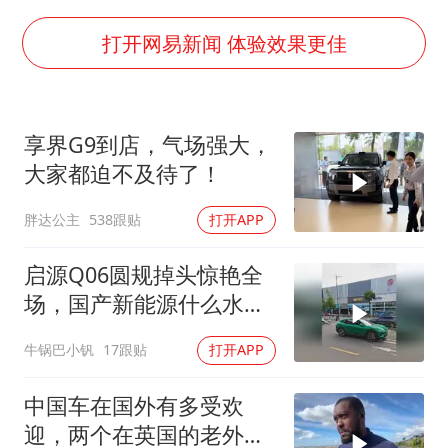
台当局重金为“台独”织“皇帝新衣”
商场现钱学森巨幅海报 负责人回应
打开网易新闻 体验效果更佳
几元成本的AI广告导致千万市值蒸发
老挝国会主席赛宋蓬逝世
享界G9到店，气场强大，
购飞机票7分钟后退票被扣2022元
大家都迫不及待了！
郑丽文：台湾从来没有“独立”过
胖达公主
538跟贴
打开APP
黄金牛市回来了吗
乐享全民健身 共筑健康中国
启源Q06圆规掉头惊艳全
场，国产新能源什么水
平？
牛锅巴小钒
17跟贴
打开APP
中国车在国外有多受欢
迎，两个在英国的老外想