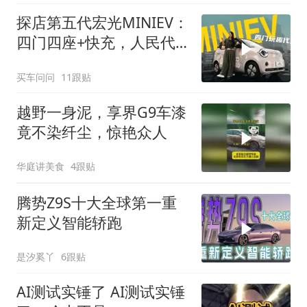
探店第五代宏光MINIEV：
四门四座+快充，人民代
步车又进化了
买车问问
11跟贴
越野一身泥，享界G9车漆
竟不染纤尘，惊艳众人
华庭讲美食
4跟贴
腾势Z9S十大全球第一重
新定义智能轿跑
是汐奚丫
6跟贴
AI测试实锤了 AI测试实锤