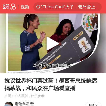
视频
“China Cool”火了，老外爱上中国避暑游
香港宏福苑火灾或由烟头引起
浙江台州《告全体市民书》
以媒：穆杰塔巴被紧急送医情况危急
多所高校取消艺考
云南一地村民过火把节意外灼伤16人
张本智和：零封向鹏不意外
00:00
01:13
泰国初中生饮弹自尽前开了26枪
Play
Ent
full
22岁女生独闯南太行失联12天
抗议世界杯门票过高！墨西哥总统缺席
揭幕战，和民众在广场看直播
用AI造出新病毒意味着什么
声明：个人原创，仅供参考
今年第二强台风将带来多大影响
老涺学科普