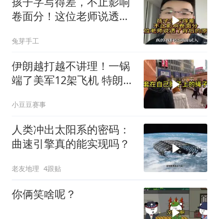
孩子字写得差，不止影响
卷面分！这位老师说透了
背后的原因
兔芽手工
伊朗越打越不讲理！一锅
端了美军12架飞机 特朗普
只剩一个问题
小豆豆赛事
人类冲出太阳系的密码：
曲速引擎真的能实现吗？
老友地理
4跟贴
你俩笑啥呢？