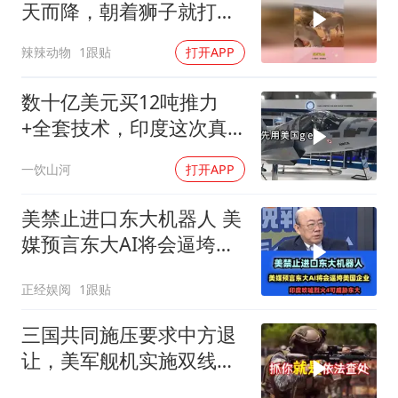
天而降，朝着狮子就打去
知道自己玩大了
辣辣动物
1跟贴
打开APP
数十亿美元买12吨推力
+全套技术，印度这次真
要搞定航发
一饮山河
打开APP
美禁止进口东大机器人 美
媒预言东大AI将会逼垮美
国企业！
正经娱阅
1跟贴
三国共同施压要求中方退
让，美军舰机实施双线抵
近，南海被划为禁区，