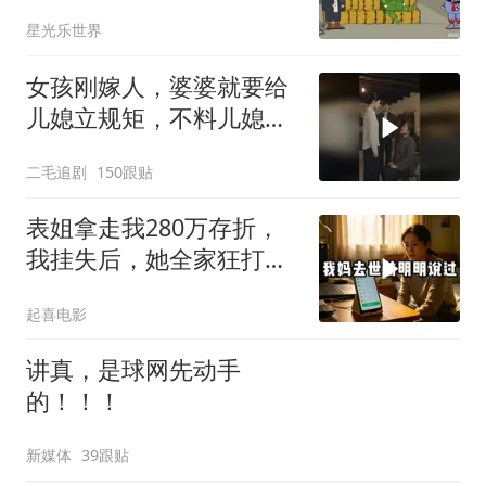
星光乐世界
女孩刚嫁人，婆婆就要给
儿媳立规矩，不料儿媳不
是好惹的！
二毛追剧
150跟贴
表姐拿走我280万存折，
我挂失后，她全家狂打
200个电话
起喜电影
讲真，是球网先动手
的！！！
新媒体
39跟贴