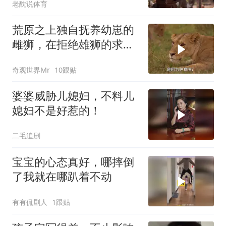
老酖说体育
轰-6K已挂弹
荒原之上独自抚养幼崽的
雌狮，在拒绝雄狮的求偶
时，竟然被用饥饿来报复
奇观世界Mr
10跟贴
婆婆威胁儿媳妇，不料儿
媳妇不是好惹的！
二毛追剧
宝宝的心态真好，哪摔倒
了我就在哪趴着不动
有有侃剧人
1跟贴