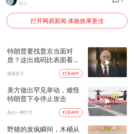
上半年国内居民出游人次34.63亿
1
四川
浙江最强风雨时段已锁定
打开网易新闻 体验效果更佳
梁文锋为什么投王兴兴
万岁山接盘烂尾恒大文旅城
刘伟任延安市委常委、市纪委书记
特朗普要找普京当面对
多所幼师院校开设养老专业
质？这出戏码比表面看起
来复杂得多
习近平心系体育强国建设
观星赏月
打开APP
美方做出罕见举动，难怪
特朗普下令停止攻击
热点一网打尽
打开APP
野猪的发疯瞬间，木桶从