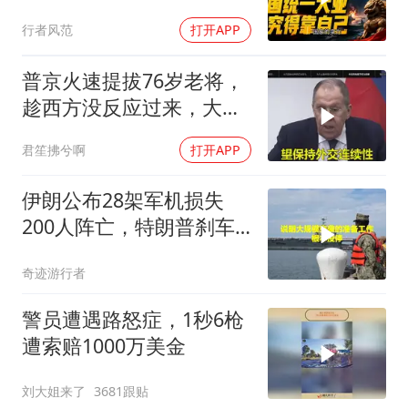
业，终究得靠自己！
行者风范
打开APP
普京火速提拔76岁老将，
趁西方没反应过来，大鹅
外交要动真格了
君笙拂兮啊
打开APP
伊朗公布28架军机损失
200人阵亡，特朗普刹车
真相曝光
奇迹游行者
警员遭遇路怒症，1秒6枪
遭索赔1000万美金
刘大姐来了
3681跟贴