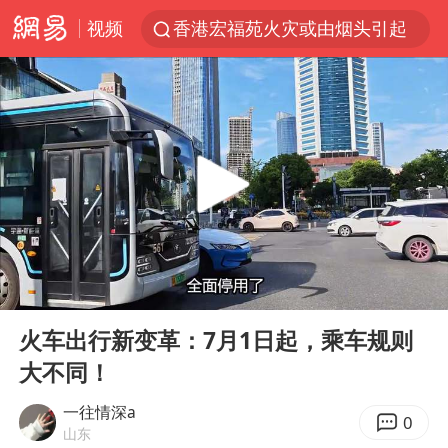
视频
香港宏福苑火灾或由烟头引起
浙江台州《告全体市民书》
以媒：穆杰塔巴被紧急送医情况危急
多所高校取消艺考
泰国初中生饮弹自尽前开了26枪
网约车司机充电时猝死保险拒赔
陕西柞水泥石流已致2死 仍有1人失联
00:00
02:36
店主称换“青海拉面”招牌后生意更好
Play
Ent
full
22岁女生独闯南太行失联12天
火车出行新变革：7月1日起，乘车规则
大不同！
今年第二强台风将带来多大影响
张本智和：零封向鹏不意外
一往情深a
0
山东