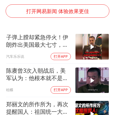
微信新功能：你可以“撤回”你的撤回
上半年国内居民出游人次34.63亿
打开网易新闻 体验效果更佳
浙江最强风雨时段已锁定
万岁山接盘烂尾恒大文旅城
子弹上膛却紧急停火！伊
老人被城管撞倒后离世亲属质疑记录仪
朗炸出美国最大七寸，特
习近平心系体育强国建设
朗普赶紧叫停战争
汽车乐乐说
打开APP
陈赓曾3次入朝战后，美
军认为：他根本就不是来
打仗的，为什么？
枯蝶
打开APP
郑丽文的所作所为，再次
提醒国人：祖国统一大