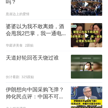
吗？
悬崖边上的爱情
婆婆以为我不敢离婚，酒
会甩我2巴掌，我一通电
话让婆家当场懵了
华庭讲美食
2跟贴
天道好轮回苍天饶过谁
伙计看剧
325跟贴
伊朗想向中国采购飞弹？
帅化民点评：中国不可能
交付！