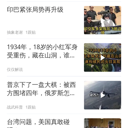
印巴紧张局势再升级
抽象老谢
1跟贴
1934年，18岁的小红军身
受重伤，藏在山洞，谁料
被民团头目发现
仅仅解说
普京下了一盘大棋：被西
方围堵四年，俄罗斯怎么
反倒打出了国运翻盘？
战武科普
1跟贴
台湾问题，美国真敢碰