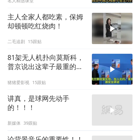
名人精选课堂
主人全家人都吃素，保姆
却顿顿吃红烧肉！
二毛追剧
15跟贴
81架无人机扑向莫斯科，
普京说出这辈子最重的一
句话
猪猪爱影视
15跟贴
讲真，是球网先动手
的！！！
新媒体
39跟贴
论背景音乐的重要性！！