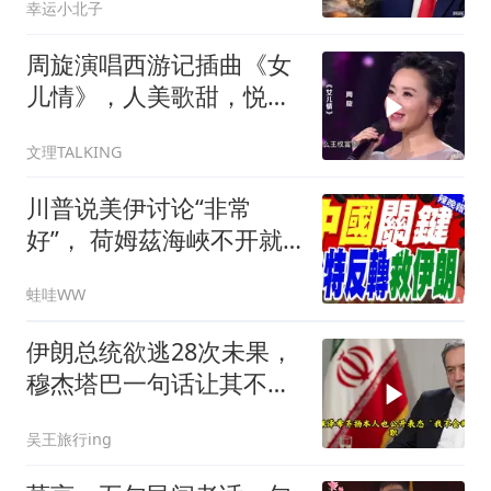
幸运小北子
周旋演唱西游记插曲《女
儿情》，人美歌甜，悦耳
舒心！
文理TALKING
川普说美伊讨论“非常
好”， 荷姆茲海峽不开就
出重拳｜帅化民.孙大千.
蛙哇WW
谢寒冰｜辣晚报20260805
伊朗总统欲逃28次未果，
穆杰塔巴一句话让其不敢
再提
吴王旅行ing