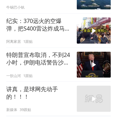
牛锅巴小钒
纪实：370远火的空爆
弹，把S400雷达炸成马蜂
窝，靶标惨状让台军急眼
阿离家居
1跟贴
了
特朗普宣布取消，不到24
小时，伊朗电话警告沙
特，不要配合美国
一饮山河
1跟贴
讲真，是球网先动手
的！！！
新媒体
39跟贴