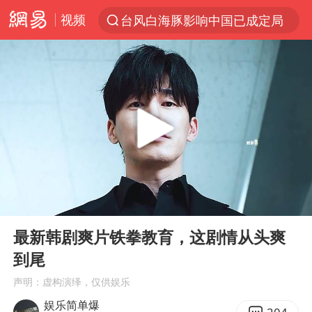
视频
台风白海豚影响中国已成定局
以“新”破局 首发经济点亮城市消费活力
昆明石林火把节
我国编制完成新版全月地质图
宇树科技发行价格150.80元/股
江钨装备：无注入矿山资产安排
台风白海豚即将进入48小时警戒线
00:00
06:32
官方回应献血屋不让市民入内躲雨
Play
Ent
full
郑国霖回应去景区上班被保安拦下
最新韩剧爽片铁拳教育，这剧情从头爽
到尾
80后女柜员逆袭成4200亿银行副行长
声明：虚构演绎，仅供娱乐
感觉全东北都在等7号
娱乐简单爆