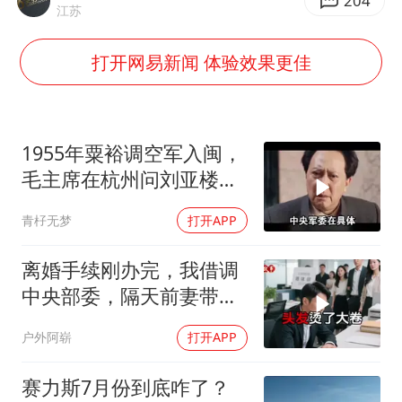
中央气象台发布台风黄色预警
204
江苏
扎哈罗娃批广岛市长不提美国原子弹
打开网易新闻 体验效果更佳
女子利用漏洞0元薅走3000多件家电
金饰克价大幅跳涨
关之琳否认与27岁模特的恋情
1955年粟裕调空军入闽，
多地要求领导干部带头休假
毛主席在杭州问刘亚楼：
谁决定的？
对话重庆地铁吐血女孩
青杍无梦
打开APP
奋进开新局 实干挑大梁
离婚手续刚办完，我借调
中央部委，隔天前妻带新
欢来单位示威
户外阿崭
打开APP
赛力斯7月份到底咋了？