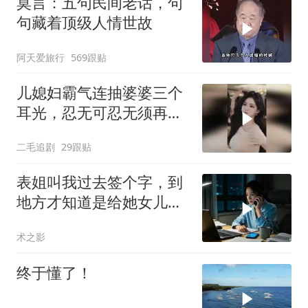
莫言：五句民间老话，句
句藏着顶级人情世故
阿天爱旅行
569跟贴
儿媳妇霸气连抽婆婆三个
耳光，忍无可忍无须再
忍，太解气了！
二毛追剧
29跟贴
表姐叫我过去签个字，到
地方才知道是给她女儿婚
房做无限连带担保
术之影
终于懂了！