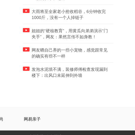
大雨将至全家老小抢收稻谷，6分钟收完
1000斤，没有一个人掉链子
姐姐的“硬核教育”，用黄瓜向弟弟演示“门
夹手”，网友：果然言传不如身教！
网友晒自己养的一些小宠物，感觉跟常见
的确实有些不一样
发泡水泥填不满，装修师傅检查发现漏到
楼下：出风口未延伸到外墙
尚
网易亲子