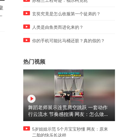
苏格兰工程奇迹：福尔柯克轮
皇
“空中花木兰”伍倩玉：17岁开
女子指挥丈夫倒车被撞身亡
飞机，26岁成为全球最年轻女
下葬当天被警方阻拦，揭穿
玄奘究竟是怎么收服第一个徒弟的？
机长
后真相
人类是由鱼类而进化来的？
你的手机可能比马桶还脏？真的假的？
热门视频
舞蹈老师展示连贯腾空跳跃 一套动作
行云流水 节奏感拉满 网友：怎么做到
又舞又武的？
5岁姐姐示范 5个月宝宝秒懂 网友：原来
二胎的快乐长这样