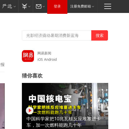
登录
注册免费邮箱
网易新闻
iOS
Android
举报
猜你喜欢
中国科学家把10兆瓦核反应堆塞进卡
车，加一次燃料能跑几十年