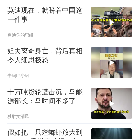
莫迪现在，就盼着中国这
一件事
启迪你的思维
姐夫离奇身亡，背后真相
令人细思极恐
牛锅巴小钒
十万吨货轮遭击沉，乌能
源部长：乌时间不多了
独醉笑清风
假如把一只螳螂虾放大到