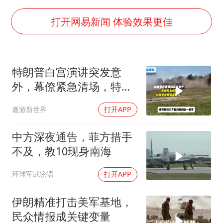
构建更高水平的全民健身公共服务体系
王艺迪2-4不敌张本美和止步4强
打开网易新闻 体验效果更佳
灌溉水坝被隔成鱼塘 村民投诉20余年
以军士兵把枪口对准中国记者
特朗普白宫演讲突发意
顾客将调料瓶扔火锅里泄愤
外，幕僚紧急清场，特朗
韩军前线部队连曝丑闻
普出现健康疑云！
遨游新世界
打开APP
上海有出现龙卷潜势
奋力开创中国式现代化建设新局面
中方深夜通告，菲方措手
不及，教10现身南海
环球军武密语
打开APP
伊朗精准打击美军基地，
民众情报成关键变量