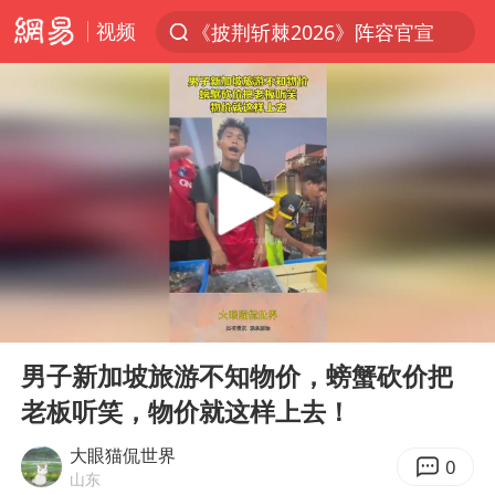
视频
《披荆斩棘2026》阵容官宣
上半年我国经营主体结构持续优化
杭州机场已取消航班388架次
浙江省委书记：该停下的坚决停下来
白海豚将给京津冀带来大暴雨
中国籍豪华游艇富商之子在泰国被杀
上海中心千吨“镇楼神器”摆动明显
00:00
00:10
国足U17与阿森纳决赛取消 并列冠军
Play
Ent
full
上门女婿出轨女邻居多年被判重婚罪
男子新加坡旅游不知物价，螃蟹砍价把
老板听笑，物价就这样上去！
《龙餐馆》 冲奖
笔试第一被劝弃考涉事副校长被撤职
大眼猫侃世界
0
山东