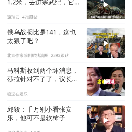
1.2米，丢进寒武纪，它能
战胜当代霸主吗
璩瑞云
470跟贴
俄乌战损比是141，这也
太狠了吧？
北京作家编剧肥猪满圈
2393跟贴
马科斯收到两个坏消息，
莎拉针对不了了，议长反
水，防长被硬刚！
糖逗在娱乐
邱毅：千万别小看张安
乐，他可不是软柿子