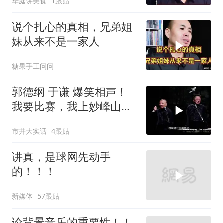
华庭讲美食
1跟贴
说个扎心的真相，兄弟姐
妹从来不是一家人
糖果手工问问
郭德纲 于谦 爆笑相声！
我要比赛，我上妙峰山干
嘛去？你去拜一拜冠军老
市井大实话
4跟贴
祖庙
讲真，是球网先动手
的！！！
新媒体
57跟贴
论背景音乐的重要性！！