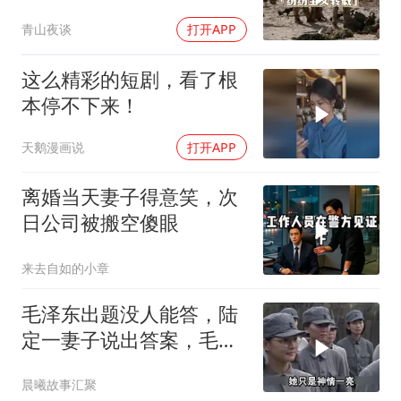
青山夜谈
打开APP
这么精彩的短剧，看了根
本停不下来！
天鹅漫画说
打开APP
离婚当天妻子得意笑，次
日公司被搬空傻眼
来去自如的小章
毛泽东出题没人能答，陆
定一妻子说出答案，毛主
席听后高兴异常
晨曦故事汇聚