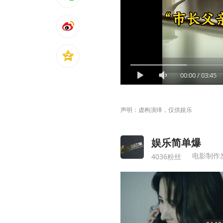
00:00
/
03:45
声明：虚构演绎，仅供娱乐
娱乐简单爆
电影制作
4036粉丝