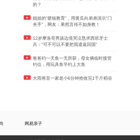
的？
姐姐的“硬核教育”，用黄瓜向弟弟演示“门
夹手”，网友：果然言传不如身教！
12岁摩洛哥男孩边境哭泣恳求西班牙士
兵：“可不可以不要把我遣返回国”
爸爸钓一天鱼一无所获，母女俩临时接管
钓位，用玩具鱼竿钓上大鱼
大雨将至一家老小6分钟抢收完1千斤稻谷
尚
网易亲子