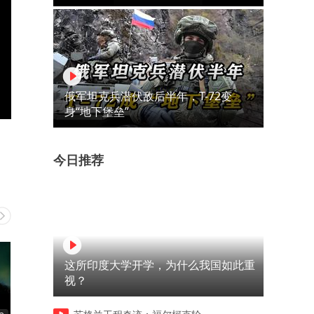
俄军坦克兵潜伏敌后半年，T-72变
身“地下堡垒”
今日推荐
这所印度大学开学，为什么我国如此重
视？