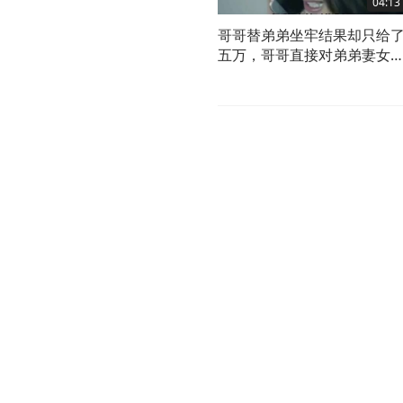
04:13
哥哥替弟弟坐牢结果却只给
五万，哥哥直接对弟弟妻女
仇