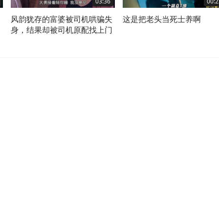
03:36
00:2
了
风韵犹存的富婆被司机哄骗失
这是把老头当死士养啊
复
身，结果却被司机原配找上门