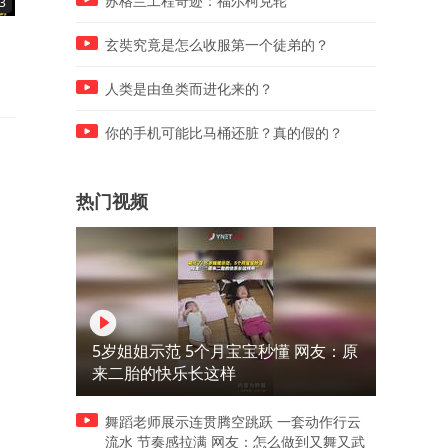
苏格兰工程奇迹：福尔柯克轮
3
07:43
04:03
得知女儿被校霸殴打致死，特
原以为只是个小太妹，结果
玄奘究竟是怎么收服第一个徒弟的？
工父亲直接暴走
是大佬的女儿
人类是由鱼类而进化来的？
你的手机可能比马桶还脏？真的假的？
热门视频
5岁姐姐示范 5个月宝宝秒懂 网友：原
来二胎的快乐长这样
舞蹈老师展示连贯腾空跳跃 一套动作行云
流水 节奏感拉满 网友：怎么做到又舞又武