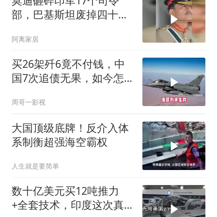
莫迪砸碎印军17个司令
部，巴基斯坦废掉四十年
旧制，南亚两个死敌同时
阿离家居
变天
买26架歼6竟不付钱，中
国7次追债无果，如今怎
样了？
周哥一影视
大国顶级底牌！反介入体
系制衡超强海空霸权
人生就是要简单
数十亿美元买12吨推力
+全套技术，印度这次真