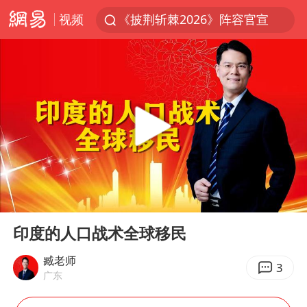
视频
《披荆斩棘2026》阵容官宣
杭州机场已取消航班388架次
中国籍豪华游艇富商之子在泰国被杀
10余省份将出现强风雨 局地特大暴雨
乌称俄袭击敖德萨致部分区域停电
白海豚北上或致京津冀暴雨
上海中心千吨“镇楼神器”摆动明显
00:00
03:42
浙江省委书记王浩再调度：该停下的坚决停下来，让社会面静下来
Play
Ent
full
世界第1特鲁姆普斯诺克中国赛一轮游
印度的人口战术全球移民
新疆一婚礼线上邀请引热议
臧老师
3
广东
女子发现前夫婚内与第三者育子