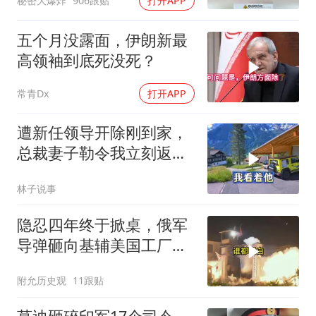
秘密大爆炸
906跟贴
打开APP
五个月没露面，伊朗新最
高领袖到底死没死？
常青Dx
打开APP
遭新任领导开除刚到家，
总裁妻子勒令我立刻返
岗，我直言她无权命令我
林子说事
隐忍四年终于掀桌，俄军
导弹砸向基辅美国工厂，
背后这步棋太狠了
附允历史观
11跟贴