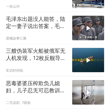
要搞定航发
一饮山河
毛泽东出题没人能答，陆
定一妻子说出答案，毛主
席听后高兴异常
晨曦故事汇聚
三艘伪装军火船被俄军无
人机发现，12枚反舰导弹
送入海底，乌军后勤命脉
军武时间线
遭重锤
恶毒婆婆压榨欺负儿媳
妇，儿子忍无可忍教训母
亲！
二毛追剧
7跟贴