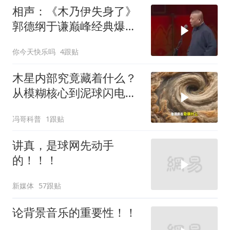
相声：《木乃伊失身了》
郭德纲于谦巅峰经典爆笑
相声太搞笑太逗了
你今天快乐吗
4跟贴
木星内部究竟藏着什么？
从模糊核心到泥球闪电，
重塑太阳系起源
冯哥科普
1跟贴
讲真，是球网先动手
的！！！
新媒体
57跟贴
论背景音乐的重要性！！