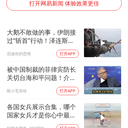
上海大部迎大暴雨
打开网易新闻 体验效果更佳
国足U17与阿森纳决赛取消 并列冠军
上门女婿出轨女邻居多年被判重婚罪
大鹅不敢做的事，伊朗接
构建更高水平的全民健身公共服务体系
过“斩首”行动！泽连斯基
王艺迪2-4不敌张本美和止步4强
这次真悬了？
启迪你的思维
打开APP
奋力开创中国式现代化建设新局面
被中国制裁的菲律宾防长
关切台海和平问题！介文
汲：手伸的太长了
陈小毛笑哈
打开APP
各国女兵展示合集，哪个
国家女兵才是你心中最飒
的？