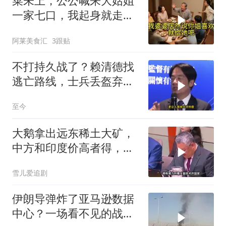
菜未上，公公喊来大姑姐
一家七口，我起身就走，
他怒喊：一万三谁付？
阿莱美食汇
3跟贴
不打持久战了？赖清德找
逃亡路线，士兵丢盔弃
甲，解放军对其更名
至今
大鹅拿出远东稀土大矿，
中方和印度价高者得，背
后全是各种算计
雪儿爱追剧
伊朗导弹炸了亚马逊数据
中心？一场看不见的战争