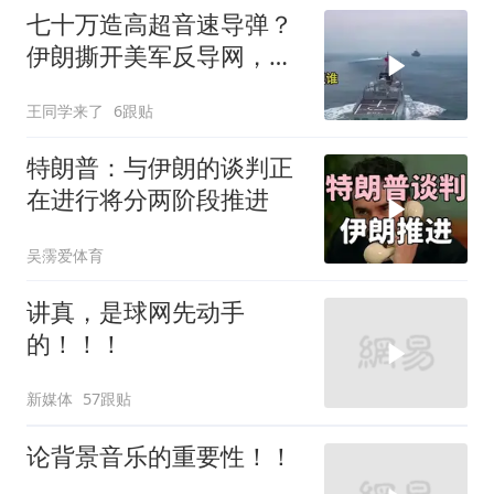
七十万造高超音速导弹？
伊朗撕开美军反导网，炸
出中国工业底牌
王同学来了
6跟贴
特朗普：与伊朗的谈判正
在进行将分两阶段推进
吴霶爱体育
讲真，是球网先动手
的！！！
新媒体
57跟贴
论背景音乐的重要性！！