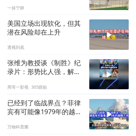
正在改写规则
一抹宁静
美国立场出现软化，但其
潜在风险却在上升
透视到底
张维为教授谈《制胜》纪
录片：形势比人强，解放
军能打败美军航母！
周哥一影视
305跟贴
已经到了临战界点？菲律
宾有可能像1979年的越南
下场吗？
万物科普菌