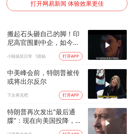
打开网易新闻 体验效果更佳
谢霆锋演唱会隔空祝王菲生日快乐
构建更高水平的全民健身公共服务体系
搬起石头砸自己的脚！印
尼高官围剿中企，如今烂
摊子没人收
小陆搞笑日常
1跟贴
打开APP
中美峰会前，特朗普被传
或将出尔反尔
下次再见吧
打开APP
特朗普再次发出“最后通
牒”：现在向美国投降，是
伊朗最后的机会