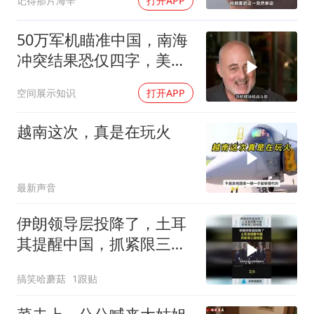
记得那片海辛
打开APP
50万军机瞄准中国，南海
冲突结果恐仅四字，美防
长曾紧急下令
空间展示知识
打开APP
越南这次，真是在玩火
最新声音
伊朗领导层投降了，土耳
其提醒中国，抓紧限三国
结盟！
搞笑哈蘑菇
1跟贴