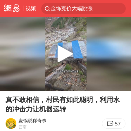
视频
金饰克价大幅跳涨
台风“白海豚”影响中国已成定局
台风“鲸鱼”停编
李在明批驻韩美军拖延归还用地说明啥
陕西柞水县突发泥石流致1死2失联
郑国霖回应去景区上班被保安拦下
曝侯明昊违反交规被约谈
00:00
00:29
律师称“梅姨”若满75岁或不适用死刑
Play
Ent
full
“梅姨”准确年龄仍未知
真不敢相信，村民有如此聪明，利用水
的冲击力让机器运转
南昌一规划馆现“阴间座椅”字样
韩国每3辆新上牌电车就有1辆来自中国
麦锅说稀奇事
57
云南