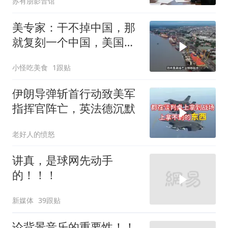
苏有朋影音馆
美专家：干不掉中国，那
就复刻一个中国，美国看
上了这两个国家
小怪吃美食
1跟贴
伊朗导弹斩首行动致美军
指挥官阵亡，英法德沉默
老好人的愤怒
讲真，是球网先动手
的！！！
新媒体
39跟贴
论背景音乐的重要性！！