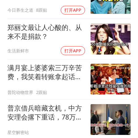
院急需手术费时
今日养生之道
8跟贴
打开APP
郑丽文最让人心酸的、从
来不是捐款？
生活新鲜市
打开APP
满月宴上婆婆索三万辛苦
费，我笑着转账拿起话筒
宣布两件事
普陀动物世界
2跟贴
普京借兵暗藏玄机，中方
安理会撂下重话，78万件
武器去向成谜
星空解密站