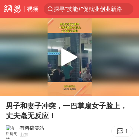
视频
探寻“技能+”促就业创业新路
被泰航拒载中国乘客：免费改签没兑现
台风白海豚或在华东沿海登陆
38岁山东财大教授刘海明逝世
因凡蒂诺首次公开道歉
FIFA官方支持因凡蒂诺
人贩子“梅姨”真实姓名曝光
00:00
00:10
《Monica》填词人黎彼得去世
Play
Ent
full
谷歌首席科学家Jeff Dean离职创业
男子和妻子冲突，一巴掌扇女子脸上，
丈夫毫无反应！
如何把百年大党建设得更加坚强有力
多专业取消艺考 文化工作者要有文化
有料搞笑站
1
山东