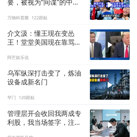
要，被视为“间谍”的中国
留学生没有出路
万物科普菌
122跟贴
介文汲：懂王现在变怂
王！堂堂美国现在靠骂人
赢的美伊战争
阿芒娱乐说
乌军纵深打击变了，炼油
设备成新名门
窄门
120跟贴
管理层开会收回我两成专
利股，我当场签字，注销
核心技术授权，全员慌了