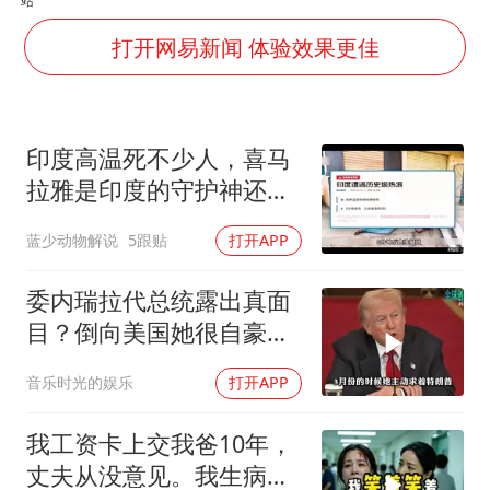
“银行午休1.5小时”留个窗口行不行
你常吃的兰州拉面要改名了
打开网易新闻 体验效果更佳
41岁女子为鼓励女儿考上985研究生
陕西柞水遭遇暴雨五千余户群众转移
印度高温死不少人，喜马
董路致歉：泰国10岁黑人父母是伪造的
拉雅是印度的守护神还是
一枚俄导弹都没击落 泽连斯基发声
救星
蓝少动物解说
5跟贴
打开APP
总书记关心百姓身边这些民生大事
委内瑞拉代总统露出真面
目？倒向美国她很自豪
【独家】7月30号，委代
音乐时光的娱乐
打开APP
总统罗德里格斯竟突然开
炮怒点马杜罗，扬言马杜
我工资卡上交我爸10年，
罗的外交政策简直
丈夫从没意见。我生病住