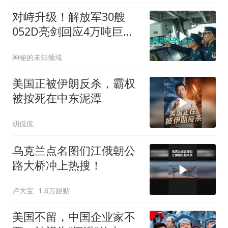
对峙升级！解放军30艘
052D亮剑回应4万吨巨舰
挑衅
神秘的未知领域
美国正被伊朗反杀，霸权
被按死在中东泥潭
胡侃侃
乌克兰点名图们江俄朝公
路大桥冲上热搜！
卢大宝
1.6万跟贴
美国不留，中国企业家不