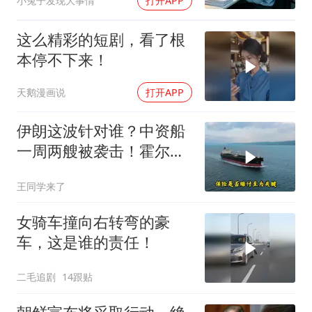
小兔子发现大事情
打开APP
这么精彩的短剧，看了根
本停不下来！
天鹅漫画说
打开APP
伊朗这波针对谁？中资船
一周两艘被袭击！霍尔木
兹海峡的“安全走廊”神话
王同学来了
彻底破灭！
女骑车撞向右转弯的豪
车，这是谁的责任！
二毛追剧
14跟贴