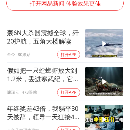
新疆一婚礼线上邀请引热议
打开网易新闻 体验效果更佳
世界第1特鲁姆普斯诺克中国赛一轮游
美将每月供乌爱国者拦截导弹
轰6N大杀器震撼全球，歼
云南一男子胃中取出180颗铁钉
20护航，五角大楼解读
以军士兵把枪口对准中国记者
至今
80跟贴
打开APP
“开学三件套”全线暴涨
奋力开创中国式现代化建设新局面
假如把一只螳螂虾放大到
1.2米，丢进寒武纪，它能
战胜当代霸主吗
璩瑞云
473跟贴
打开APP
年终奖差43倍，我躺平30
天被辞，领导一天狂接47
个退单电话