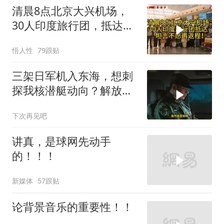
清晨8点北京大兴机场，
30人印度旅行团，抵达，
坦言不愿再返程！
悟人性
79跟贴
三架日军机入东海，想刺
探我核潜艇动向？解放军
导弹剑指日军基地
下次再见吧
讲真，是球网先动手
的！！！
新媒体
57跟贴
论背景音乐的重要性！！