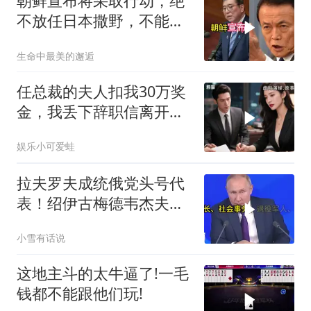
朝鲜宣布将采取行动，绝
不放任日本撒野，不能让
人类再遭灾祸
生命中最美的邂逅
任总裁的夫人扣我30万奖
金，我丢下辞职信离开，
当晚她慌忙问：甲方只和
娱乐小可爱蛙
你签约
拉夫罗夫成统俄党头号代
表！绍伊古梅德韦杰夫双
双出局，普京这步棋你看
小雪有话说
懂了吗
这地主斗的太牛逼了!一毛
钱都不能跟他们玩!