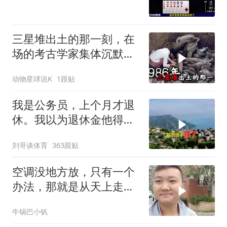
三星堆出土的那一刻，在
场的考古学家集体沉默
了，颠覆所有人的认知
动物星球说K
1跟贴
我是公务员，上个月才退
休。我以为退休金他得有
九千多块钱，可是
刘哥谈体育
363跟贴
空调没地方放，只有一个
办法，那就是从天上走，
老师傅一招拿下
牛锅巴小钒