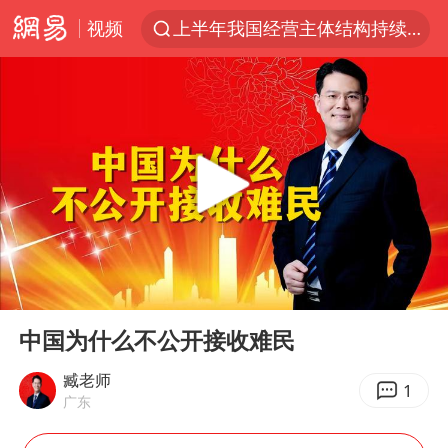
视频
上半年我国经营主体结构持续优化
俄称边境州遭乌大规模袭击已致13伤
《披荆斩棘2026》阵容官宣
全球最大级别运输船通过长江大桥
白海豚北上或致京津冀暴雨
10余省份将出现强风雨 局地特大暴雨
国足U17与阿森纳决赛取消 并列冠军
00:00
03:30
《龙餐馆》 冲奖
Play
Ent
full
构建更高水平的全民健身公共服务体系
中国为什么不公开接收难民
上门女婿出轨女邻居多年被判重婚罪
臧老师
1
广东
香港刷新1884年以来最高气温纪录