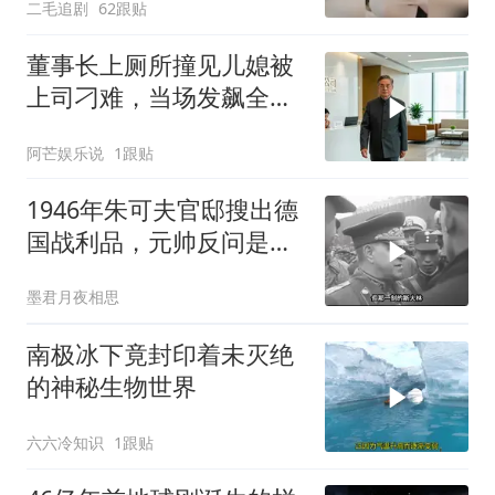
二毛追剧
62跟贴
董事长上厕所撞见儿媳被
上司刁难，当场发飙全场
傻眼
阿芒娱乐说
1跟贴
1946年朱可夫官邸搜出德
国战利品，元帅反问是否
需辞职
墨君月夜相思
南极冰下竟封印着未灭绝
的神秘生物世界
六六冷知识
1跟贴