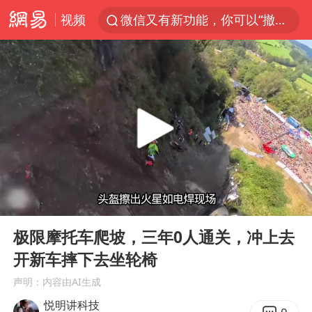
视频
微信又有新功能，你可以“撤回”你的撤回了！
新疆优化调整景区内自驾服务费
《欢迎来龙餐馆》口碑
检测列车撞人致11死2伤 涉事单位被罚
情侣在平潭拍日出时坠崖致一死一伤
白海豚将正面袭击贯穿浙江
宇树王兴兴被问了360多个问题
00:00
04:03
全民健身事业高质量发展
Play
Ent
full
唐田赛前发布会上引用《孙子兵法》
极限摩托车爬坡，三年0人通关，冲上去
开新车摔下去坐轮椅
台当局重金为“台独”织“皇帝新衣”
声明：内容由AI生成
商场现钱学森巨幅海报 负责人回应
悦明讲科技