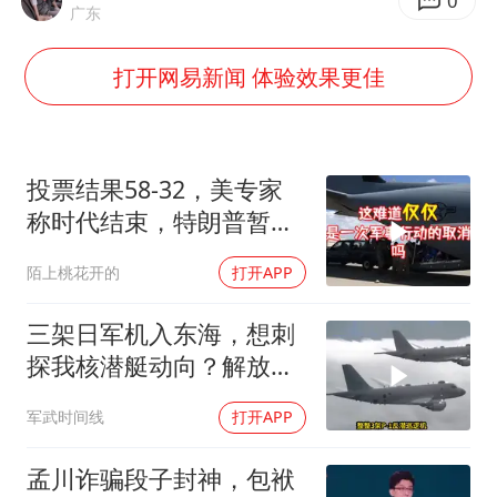
几元成本的AI广告导致千万市值蒸发
0
广东
老挝国会主席赛宋蓬逝世
打开网易新闻 体验效果更佳
购飞机票7分钟后退票被扣2022元
郑丽文：台湾从来没有“独立”过
黄金牛市回来了吗
投票结果58-32，美专家
乐享全民健身 共筑健康中国
称时代结束，特朗普暂不
攻伊朗
陌上桃花开的
打开APP
三架日军机入东海，想刺
探我核潜艇动向？解放军
导弹剑指日军基地
军武时间线
打开APP
孟川诈骗段子封神，包袱