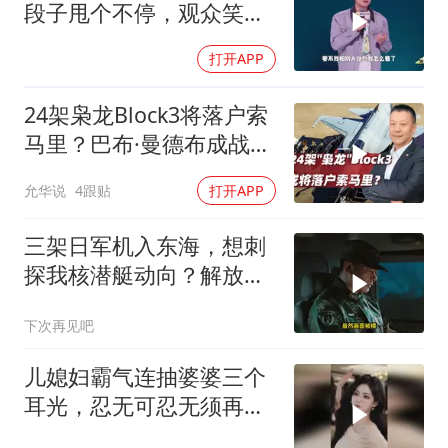
段子甩个不停，观众笑到
失态丨脱口秀
打开APP
24架枭龙Block3将落户索
马里？巴布·曼德布成战略
支点
允华说
4跟贴
打开APP
三架日军机入东海，想刺
探我核潜艇动向？解放军
导弹剑指日军基地
下次再见吧
儿媳妇霸气连抽婆婆三个
耳光，忍无可忍无须再
忍，太解气了！