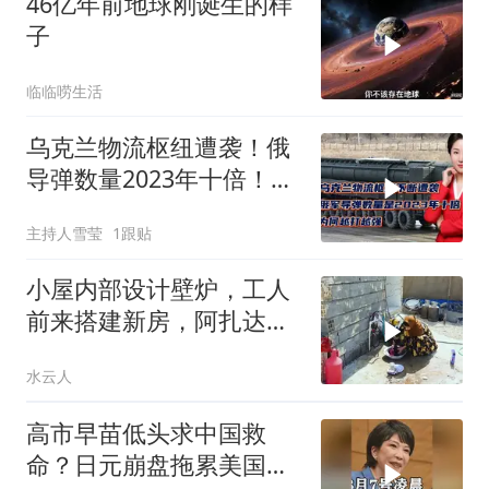
46亿年前地球刚诞生的样
子
临临唠生活
乌克兰物流枢纽遭袭！俄
导弹数量2023年十倍！为
何越打越强？
主持人雪莹
1跟贴
小屋内部设计壁炉，工人
前来搭建新房，阿扎达思
念卡迪尔
水云人
高市早苗低头求中国救
命？日元崩盘拖累美国下