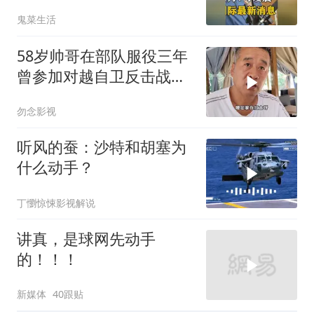
水！川普也坐不住了
鬼菜生活
58岁帅哥在部队服役三年
曾参加对越自卫反击战讲
述猫耳洞里的
勿念影视
听风的蚕：沙特和胡塞为
什么动手？
丁懰惊悚影视解说
讲真，是球网先动手
的！！！
新媒体
40跟贴