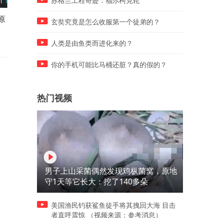
苏格兰工程奇迹：福尔柯克轮
1
07:57
03:50
原
乐器合奏《看天下劳苦人民都
乐友理发师七哥演唱《再见
玄奘究竟是怎么收服第一个徒弟的？
解放》，北京天坛琴之声民乐
大别山》
团
人类是由鱼类而进化来的？
你的手机可能比马桶还脏？真的假的？
热门视频
男子上山采菌偶然发现鸡枞菌窝，原地
守1天等它长大：挖了140多朵
美国渔民钓获鲨鱼徒手将其拽回大海 目击
者直呼震惊 （视频来源：参考消息）