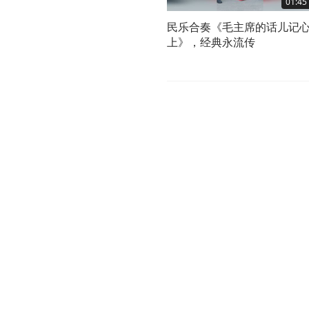
01:45
民乐合奏《毛主席的话儿记
上》，经典永流传