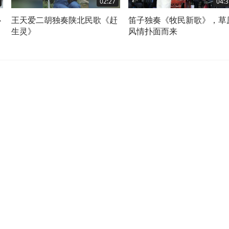
02:27
04:3
心
王天爱二胡独奏陕北民歌《赶
笛子独奏《牧民新歌》，草
生灵》
风情扑面而来