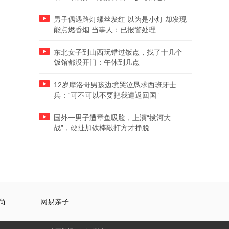
男子偶遇路灯螺丝发红 以为是小灯 却发现
能点燃香烟 当事人：已报警处理
东北女子到山西玩错过饭点，找了十几个
饭馆都没开门：午休到几点
12岁摩洛哥男孩边境哭泣恳求西班牙士
兵：“可不可以不要把我遣返回国”
国外一男子遭章鱼吸脸，上演“拔河大
战”，硬扯加铁棒敲打方才挣脱
尚
网易亲子