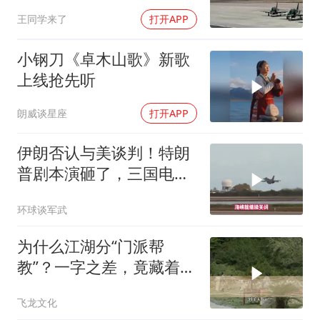
普这回真兜不住了
王同学来了
打开APP
小钢刀《卓木山歌》新歌
上线抢先听
朗威谈星座
打开APP
伊朗否认与美谈判！特朗
普剧本演砸了，三国电话
打爆德黑兰表忠心
环球谈军武
为什么江湖分“门派帮
教”？一字之差，竟藏着不
同的生存密码！
飞龙文化