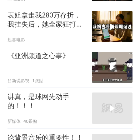
表姐拿走我280万存折，
我挂失后，她全家狂打
200个电话
起喜电影
《亚洲频道之心事》
吕新说影视
1跟贴
讲真，是球网先动手
的！！！
新媒体
40跟贴
论背景音乐的重要性！！