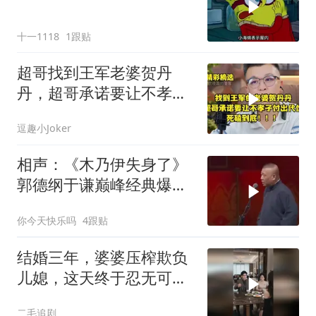
十一1118
1跟贴
超哥找到王军老婆贺丹
丹，超哥承诺要让不孝子
付出代价，死磕到底
逗趣小Joker
相声：《木乃伊失身了》
郭德纲于谦巅峰经典爆笑
相声太搞笑太逗了
你今天快乐吗
4跟贴
结婚三年，婆婆压榨欺负
儿媳，这天终于忍无可
忍！
二毛追剧