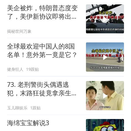
美企被炸，特朗普态度变
了，美伊新协议即将出
炉？又被中方说中了
揭秘世间万象
全球最欢迎中国人的8国
名单！意外第一竟是它？
健身狂人
19跟贴
73. 老刑警街头偶遇逃
犯，末路狂徒竟拿亲生儿
子当作人质落网！
玉儿聊娱乐
1跟贴
海绵宝宝解说3