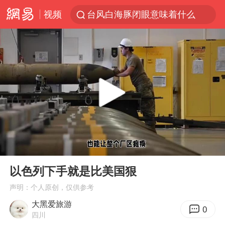
视频
台风白海豚闭眼意味着什么
峰哥实名举报汪海林偷税漏税
浙江温州发布台风橙色预警信号
男童模仿奥特曼从高处跳下致骨折
富婆带资进组给自己硬加60多场吻戏
金饰克价一夜涨回1300元
名创优品一次性内裤 颜面尽失
00:00
01:10
白海豚将正面袭击贯穿浙江
Play
Ent
full
视频丨中国东方电气集团原党组副书记、董事宋致远被查
以色列下手就是比美国狠
梁家辉：到内地拍戏不是北上是回归
声明：个人原创，仅供参考
大黑爱旅游
牛津大学一纸声明甩不了锅
0
四川