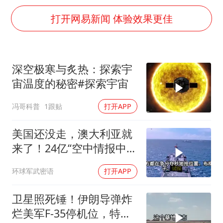
包文婧：二胎很难一碗水端平
打开网易新闻 体验效果更佳
香港宏福苑火灾或由烟头引起
女主硬加吻戏短剧已下架
浙江台州《告全体市民书》
深空极寒与炙热：探索宇
《给阿嬷的情书》售后来了
宙温度的秘密#探索宇宙
人民的健康、体质、幸福一脉相承
冯哥科普
1跟贴
打开APP
美国还没走，澳大利亚就
来了！24亿“空中情报中
心”刚到手就杀入南海
环球军武密语
打开APP
卫星照死锤！伊朗导弹炸
烂美军F-35停机位，特朗