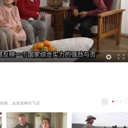
色晚，故穿庭树作飞花