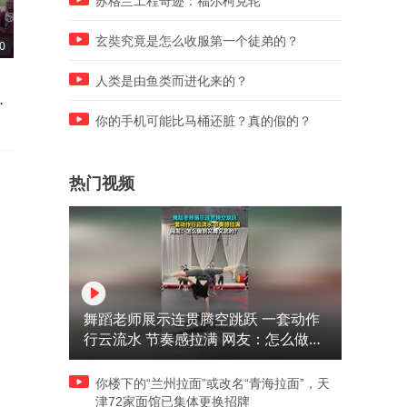
苏格兰工程奇迹：福尔柯克轮
玄奘究竟是怎么收服第一个徒弟的？
0
01:28
01:09
如果一个人不喝酒不抽烟，最
世界公认的“美人窝”，对中
人类是由鱼类而进化来的？
多能活多长时间？专家说出实
免签，有太多美女嫁不出去
情
你的手机可能比马桶还脏？真的假的？
热门视频
舞蹈老师展示连贯腾空跳跃 一套动作
行云流水 节奏感拉满 网友：怎么做到
又舞又武的？
你楼下的“兰州拉面”或改名“青海拉面”，天
津72家面馆已集体更换招牌