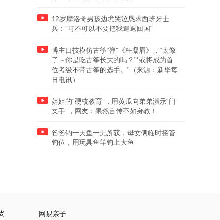
12岁摩洛哥男孩边境哭泣恳求西班牙士
兵：“可不可以不要把我遣返回国”
博主口技模仿古筝“弹”《枉凝眉》，“太像
了～你是吃古筝长大的吗？”“或将成为首
位考级不带古筝的选手。”（来源：新华每
日电讯）
姐姐的“硬核教育”，用黄瓜向弟弟演示“门
夹手”，网友：果然言传不如身教！
爸爸钓一天鱼一无所获，母女俩临时接管
钓位，用玩具鱼竿钓上大鱼
尚
网易亲子