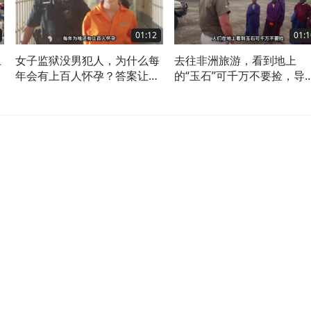
01:12
01:1
上
女子监狱没男犯人，为什么每
去往非洲旅游，看到地上
己
年会有上百人怀孕？答案让人
的“玉石”可千万不要捡，导
没想到
游：太危险