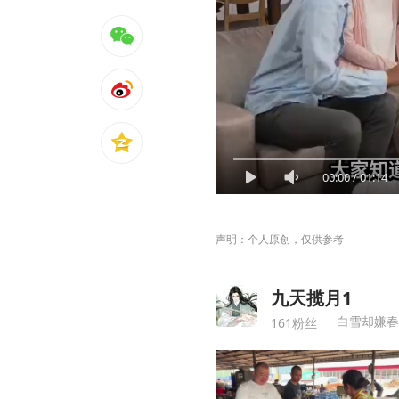
00:00
/
01:14
声明：个人原创，仅供参考
九天揽月1
白雪却嫌春
161粉丝