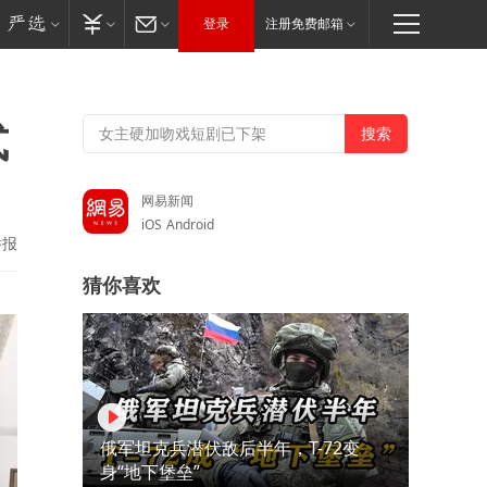
登录
注册免费邮箱
式
网易新闻
iOS
Android
举报
猜你喜欢
俄军坦克兵潜伏敌后半年，T-72变
身“地下堡垒”