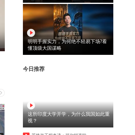
明明手握实力，为何绝不轻易下场?看
懂顶级大国谋略
今日推荐
这所印度大学开学，为什么我国如此重
视？