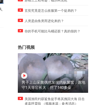
苏格兰工程奇迹：福尔柯克轮
5
00:40
01:27
人
王艺迪3-1伊藤美诚！11-1强
江苏一个中超球队都没有，
玄奘究竟是怎么收服第一个徒弟的？
势反击上演精彩逆转
什么频频站在中国足球的C
位？
人类是由鱼类而进化来的？
你的手机可能比马桶还脏？真的假的？
热门视频
男子上山采菌偶然发现鸡枞菌窝，原地
守1天等它长大：挖了140多朵
美国渔民钓获鲨鱼徒手将其拽回大海 目击
者直呼震惊 （视频来源：参考消息）