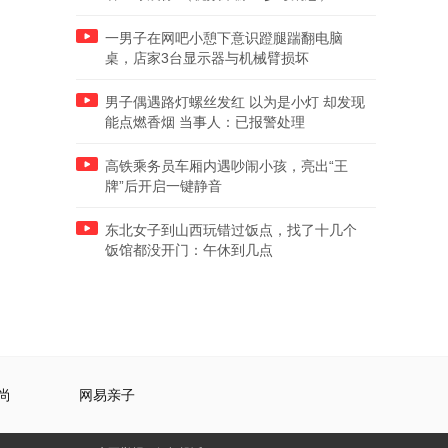
一男子在网吧小憩下意识蹬腿踹翻电脑
桌，店家3台显示器与机械臂损坏
男子偶遇路灯螺丝发红 以为是小灯 却发现
能点燃香烟 当事人：已报警处理
高铁乘务员车厢内遇吵闹小孩，亮出“王
牌”后开启一键静音
东北女子到山西玩错过饭点，找了十几个
饭馆都没开门：午休到几点
尚
网易亲子