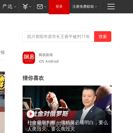
登录
注册免费邮箱
举报
网易新闻
iOS
Android
猜你喜欢
杜金最新判断：俄精英必须明白，要么
人类毁灭，要么俄毁灭