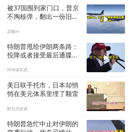
被37国围到家门口，普京
不掏核弹，翻出一份旧合
同
花魄m
特朗普甩给伊朗两条路：
投降或者接受最后通牒，
伊朗两条都没选，转头又
环球谈军武
打下美军一架无人机
美日联手托市，日本却悄
悄在美元体系里埋了颗雷
附允历史观
特朗普急忙中止对伊朗的