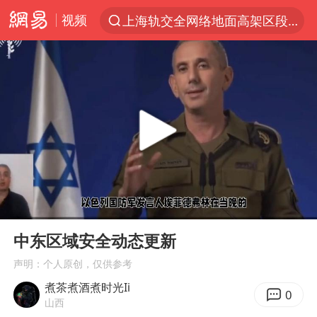
视频
上海轨交全网络地面高架区段限速运行
跨界融合拉长夏日经济消费链条
白海豚逼近浙闽沿海
国足U17与阿森纳决赛取消 并列冠军
王艺迪2-4不敌张本美和止步4强
“白海豚”来了！第一批飞机已绑好
白海豚5次眼壁置换
00:00
01:27
王艺迪无缘横滨赛决赛
Play
Ent
full
杭州部分地铁高架段临时停运
中东区域安全动态更新
2025年小学教师减少13.19万
声明：个人原创，仅供参考
煮茶煮酒煮时光Ii
浙江海域将现5到8米巨浪到狂浪
0
山西