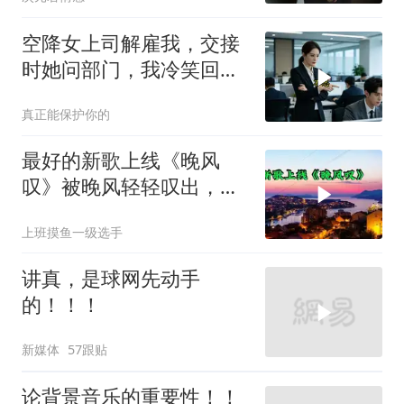
空降女上司解雇我，交接
时她问部门，我冷笑回
答：明天
真正能保护你的
最好的新歌上线《晚风
叹》被晚风轻轻叹出，散
在无人荒野
上班摸鱼一级选手
讲真，是球网先动手
的！！！
新媒体
57跟贴
论背景音乐的重要性！！