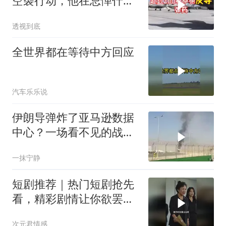
空袭行动，他在忌惮什
么，谁出手拦阻
透视到底
全世界都在等待中方回应
汽车乐乐说
伊朗导弹炸了亚马逊数据
中心？一场看不见的战争
正在改写规则
一抹宁静
短剧推荐｜热门短剧抢先
看，精彩剧情让你欲罢不
能！
次元君情感