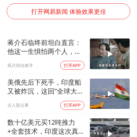
武契奇会见泽连斯基有何意图
打开网易新闻 体验效果更佳
上海大部迎大暴雨
《龙餐馆》 冲奖
《披荆斩棘2026》阵容官宣
蒋介石临终前坦白直言：
“伊斯兰版北约”出现
他这一生惧怕两个人，却
伯克希尔净买入约200亿美元股票
只敬佩一个人！
风月得自难寻
打开APP
以军士兵把枪口对准中国记者
美俄先后下死手，印度船
构建更高水平的全民健身公共服务体系
又被炸沉，这回“全球大
国”的面具彻底挂不住了
古人那点事
打开APP
数十亿美元买12吨推力
+全套技术，印度这次真