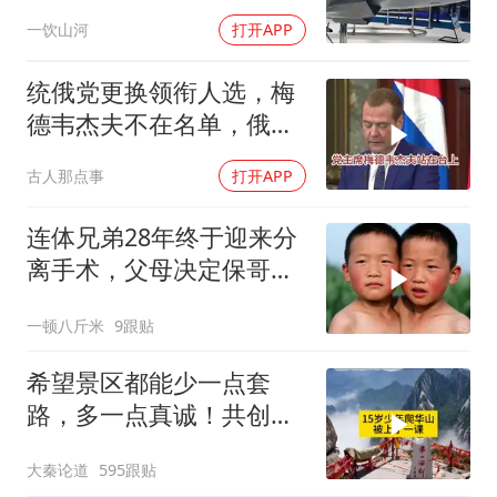
要搞定航发
一饮山河
打开APP
统俄党更换领衔人选，梅
德韦杰夫不在名单，俄政
坛释放出什么信号？
古人那点事
打开APP
连体兄弟28年终于迎来分
离手术，父母决定保哥
哥，结果却让全家
一顿八斤米
9跟贴
希望景区都能少一点套
路，多一点真诚！共创良
好旅游环境！
大秦论道
595跟贴