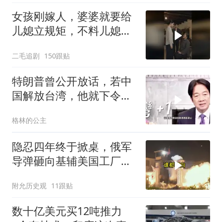
女孩刚嫁人，婆婆就要给
儿媳立规矩，不料儿媳不
是好惹的！
二毛追剧
150跟贴
特朗普曾公开放话，若中
国解放台湾，他就下令轰
炸北京
格林的公主
隐忍四年终于掀桌，俄军
导弹砸向基辅美国工厂，
背后这步棋太狠了
附允历史观
11跟贴
数十亿美元买12吨推力