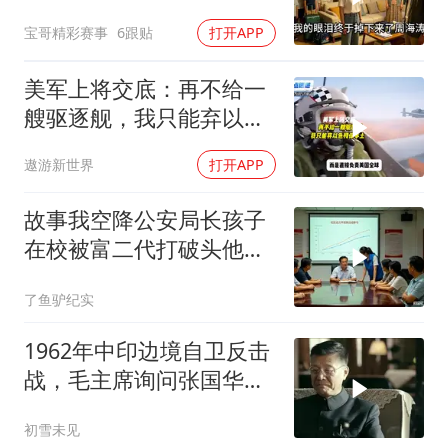
起，我直接拒绝不再惯着
宝哥精彩赛事
6跟贴
打开APP
美军上将交底：再不给一
艘驱逐舰，我只能弃以色
列保本土
遨游新世界
打开APP
故事我空降公安局长孩子
在校被富二代打破头他爹
叫嚣开个价
了鱼驴纪实
1962年中印边境自卫反击
战，毛主席询问张国华能
否获胜
初雪未见