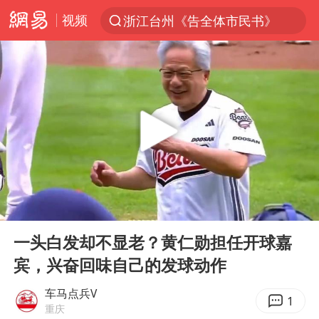
视频
浙江台州《告全体市民书》
“China Cool”火了，老外爱上中国避暑游
台风白海豚闭眼浙江上海处于危险半圆
香港宏福苑火灾或由烟头引起
云南一地村民过火把节意外灼伤16人
张本智和：零封向鹏不意外
泰国初中生饮弹自尽前开了26枪
00:00
00:41
用AI造出新病毒意味着什么
Play
Ent
full
今年第二强台风将带来多大影响
一头白发却不显老？黄仁勋担任开球嘉
宾，兴奋回味自己的发球动作
浙江最强风雨时段已锁定
上半年国内居民出游人次34.63亿
车马点兵V
1
重庆