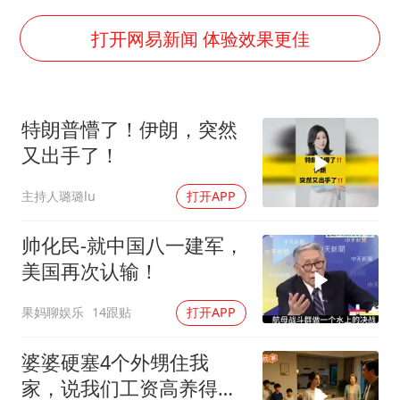
女子被狗舔脚确诊三级暴露 医生回应
多所幼师院校开设养老专业
打开网易新闻 体验效果更佳
泰国校园枪击事件已致8死30余伤
老人被城管撞倒后离世亲属质疑记录仪
特朗普懵了！伊朗，突然
薛之谦杭州站演唱会取消
又出手了！
必胜客，被正式买断
主持人璐璐lu
打开APP
四川宜宾地震网友称睡觉被摇醒
习近平心系体育强国建设
帅化民-就中国八一建军，
美国再次认输！
果妈聊娱乐
14跟贴
打开APP
婆婆硬塞4个外甥住我
家，说我们工资高养得