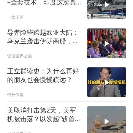
+全套技术，印度这次真
要搞定航发
一饮山河
导弹险些跨越欧亚大陆：
乌克兰袭击伊朗商船，差
点引爆两场战争的“连环
侃侃世界之最
雷”
王立群读史：为什么再好
的朋友也会慢慢疏远？
锦升体娱
美取消打击第2天，美军
机被击落？以发起“斩首行
动”