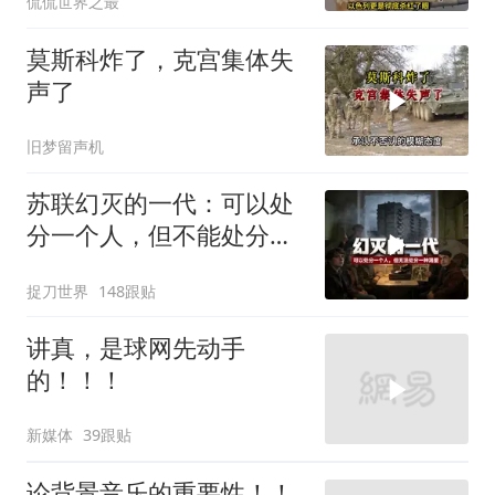
侃侃世界之最
莫斯科炸了，克宫集体失
声了
旧梦留声机
苏联幻灭的一代：可以处
分一个人，但不能处分一
种渴望
捉刀世界
148跟贴
讲真，是球网先动手
的！！！
新媒体
39跟贴
论背景音乐的重要性！！