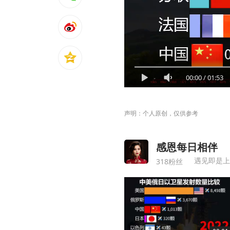
00:00
/
01:53
声明：个人原创，仅供参考
感恩每日相伴
遇见即是上
318粉丝