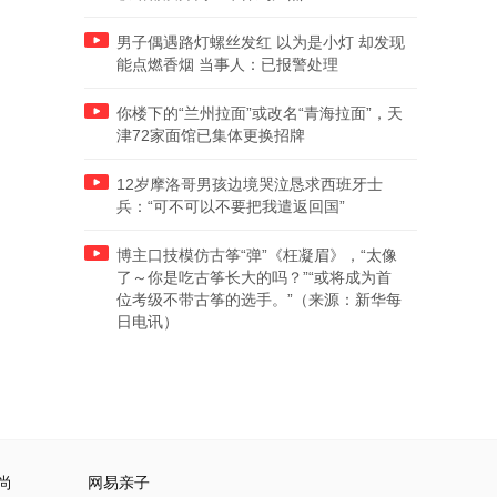
男子偶遇路灯螺丝发红 以为是小灯 却发现
能点燃香烟 当事人：已报警处理
你楼下的“兰州拉面”或改名“青海拉面”，天
津72家面馆已集体更换招牌
12岁摩洛哥男孩边境哭泣恳求西班牙士
兵：“可不可以不要把我遣返回国”
博主口技模仿古筝“弹”《枉凝眉》，“太像
了～你是吃古筝长大的吗？”“或将成为首
位考级不带古筝的选手。”（来源：新华每
日电讯）
尚
网易亲子