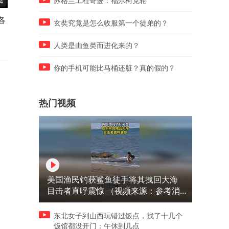
苏格兰工程奇迹：福尔柯克轮
4
01:49
01:52
各
缅甸经济实力到底有多强？缅
中美俄日印核能发电量排名
玄奘究竟是怎么收服第一个徒弟的？
甸VS广西GDP对比！
各国差距有多大？
人类是由鱼类而进化来的？
你的手机可能比马桶还脏？真的假的？
热门视频
美国渔民钓获鲨鱼徒手将其拽回大海
目击者直呼震惊 （视频来源：参考消
息）
东北女子到山西玩错过饭点，找了十几个
饭馆都没开门：午休到几点