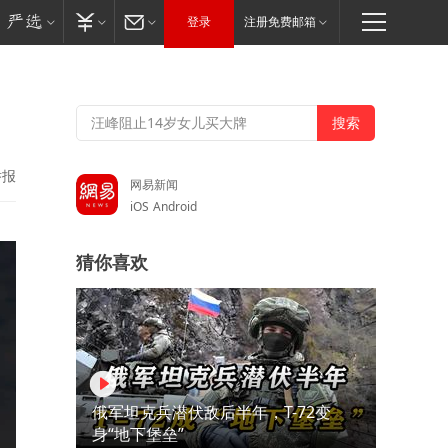
登录
注册免费邮箱
举报
网易新闻
iOS
Android
猜你喜欢
俄军坦克兵潜伏敌后半年，T-72变
身“地下堡垒”