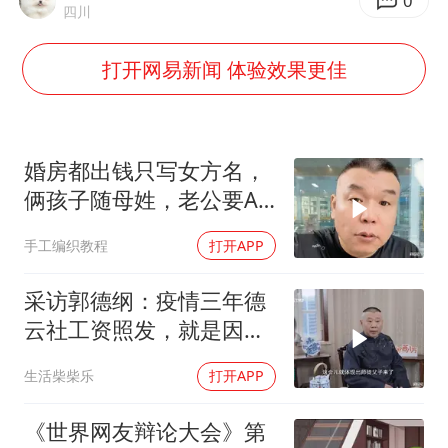
香港殿堂级填词人黎彼得因病离世 终年76岁
0
四川
FIFA官方支持因凡蒂诺
打开网易新闻 体验效果更佳
弹药库存告急 美军补货难
如何把百年大党建设得更加坚强有力
沙特否认与胡塞武装举行会谈
婚房都出钱只写女方名，
被妻子举报丈夫与情人一审获刑1年
俩孩子随母姓，老公要AA
制？七公句句扎心
多专业取消艺考 文化工作者要有文化
手工编织教程
打开APP
总书记关心百姓身边这些民生大事
采访郭德纲：疫情三年德
云社工资照发，就是因为
师徒如父子！
生活柴柴乐
打开APP
《世界网友辩论大会》第