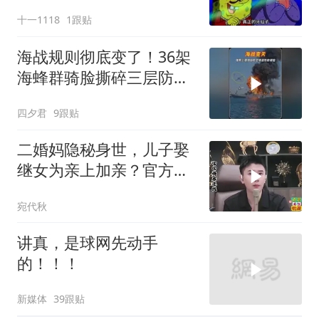
十一1118
1跟贴
海战规则彻底变了！36架
海蜂群骑脸撕碎三层防空
体系
四夕君
9跟贴
二婚妈隐秘身世，儿子娶
继女为亲上加亲？官方怒
批！
宛代秋
讲真，是球网先动手
的！！！
新媒体
39跟贴