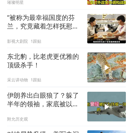
璀璨明星
“被称为最幸福国度的芬
兰，究竟藏着怎样抚慰人
心的烟火气
影视大剧院
1跟贴
东北豹，比老虎更优雅的
顶级杀手！
采云讲动物
1跟贴
伊朗养出白眼狼了？躲了
半年的领袖，家底被以色
列摸得一干二净
附允历史观