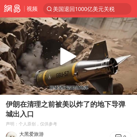
视频
美国退回1000亿美元关税
探寻“技能+”促就业创业新路
顾客结账把钱扔地上 服务员霸气扔回
乘客脱鞋散发异味 司机提醒反被怼
李亚鹏向地铁吐血女孩捐99999元
台风白海豚可能在浙江登陆
38岁山东财大教授刘海明逝世
00:00
00:33
陕西柞水遭遇暴雨五千余户群众转移
Play
Ent
full
逃犯看演唱会 刚出地铁就被逮住
伊朗在清理之前被美以炸了的地下导弹
城出入口
41岁女子为鼓励女儿考上985研究生
声明：个人原创，仅供参考
日本籍女网红在韩直播时自杀身亡
大黑爱旅游