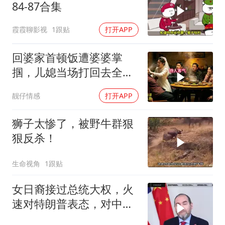
84-87合集
霞霞聊影视
1跟贴
打开APP
回婆家首顿饭遭婆婆掌
掴，儿媳当场打回去全家
惊呆
靓仔情感
打开APP
狮子太惨了，被野牛群狠
狠反杀！
生命视角
1跟贴
女日裔接过总统大权，火
速对特朗普表态，对中
国，也许下一个承诺