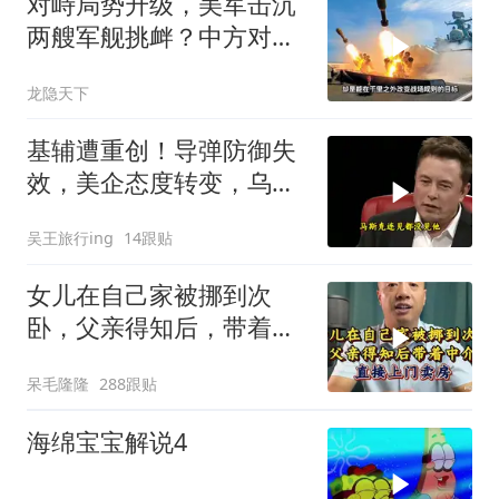
对峙局势升级，美军击沉
两艘军舰挑衅？中方对美
亮出“杀手锏”
龙隐天下
基辅遭重创！导弹防御失
效，美企态度转变，乌处
境艰难
吴王旅行ing
14跟贴
女儿在自己家被挪到次
卧，父亲得知后，带着中
介直接上门卖房
呆毛隆隆
288跟贴
海绵宝宝解说4