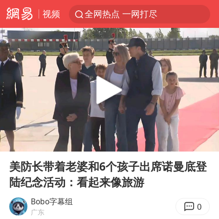
视频
全网热点 一网打尽
00:00
01:46
Play
Ent
full
美防长带着老婆和6个孩子出席诺曼底登
陆纪念活动：看起来像旅游
Bobo字幕组
0
广东