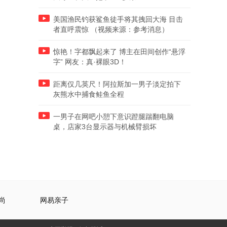
美国渔民钓获鲨鱼徒手将其拽回大海 目击
者直呼震惊 （视频来源：参考消息）
惊艳！字都飘起来了 博主在田间创作“悬浮
字” 网友：真·裸眼3D！
距离仅几英尺！阿拉斯加一男子淡定拍下
灰熊水中捕食鲑鱼全程
一男子在网吧小憩下意识蹬腿踹翻电脑
桌，店家3台显示器与机械臂损坏
尚
网易亲子