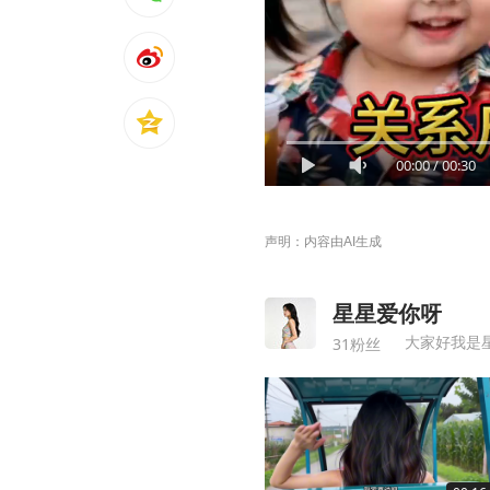
00:00
/
00:30
声明：内容由AI生成
星星爱你呀
大家好我是
31粉丝