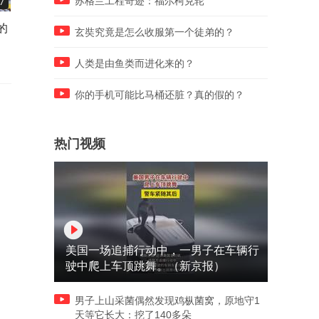
苏格兰工程奇迹：福尔柯克轮
7
00:36
00:43
的
再也不敢熬夜了
第一次来面试，有什么要注
玄奘究竟是怎么收服第一个徒弟的？
的吗？
人类是由鱼类而进化来的？
你的手机可能比马桶还脏？真的假的？
热门视频
美国一场追捕行动中，一男子在车辆行
驶中爬上车顶跳舞。（新京报）
男子上山采菌偶然发现鸡枞菌窝，原地守1
天等它长大：挖了140多朵