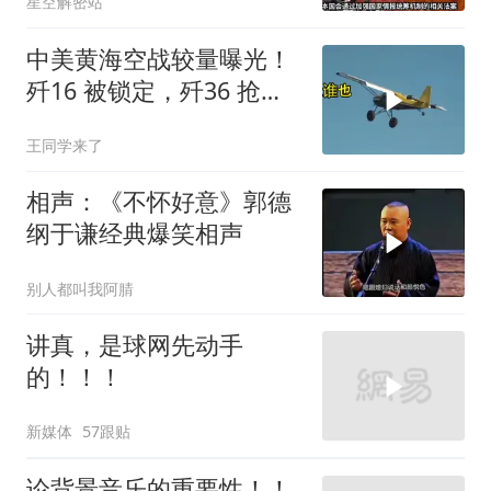
星空解密站
中美黄海空战较量曝光！
歼16 被锁定，歼36 抢先
首飞，川普梦碎
王同学来了
相声：《不怀好意》郭德
纲于谦经典爆笑相声
别人都叫我阿腈
讲真，是球网先动手
的！！！
新媒体
57跟贴
论背景音乐的重要性！！