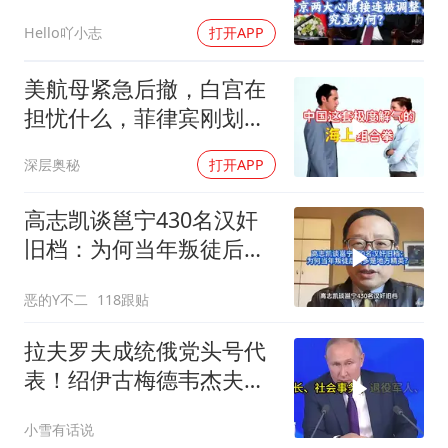
竟为何？
Hello吖小志
打开APP
美航母紧急后撤，白宫在
担忧什么，菲律宾刚划下
红线
深层奥秘
打开APP
高志凯谈邕宁430名汉奸
旧档：为何当年叛徒后人
多是地方精英？
恶的Y不二
118跟贴
拉夫罗夫成统俄党头号代
表！绍伊古梅德韦杰夫双
双出局，普京这步棋你看
小雪有话说
懂了吗