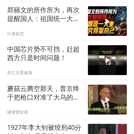
郑丽文的所作所为，再次
提醒国人：祖国统一大
业，终究得靠自己！
行者风范
中国芯片势不可挡，赶超
西方只是时间问题！
荷兰豆爱健康
蘑菇云腾空那天，普京终
于把枪口对准了大乌的军
火库
猪猪爱影视
1927年李大钊被绞刑40分