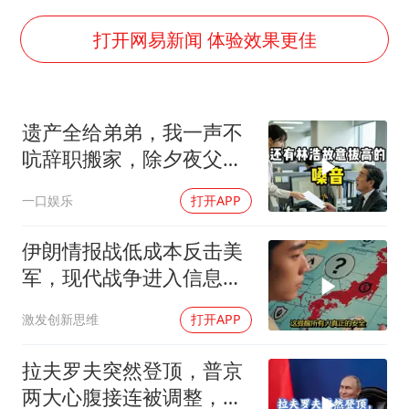
上海大部迎大暴雨
女子发现前夫婚内与第三者育子
打开网易新闻 体验效果更佳
以军士兵把枪口对准中国记者
笔试第一被劝弃考涉事副校长被撤职
遗产全给弟弟，我一声不
《龙餐馆》 冲奖
吭辞职搬家，除夕夜父亲
构建更高水平的全民健身公共服务体系
喊我结账，我笑了
一口娱乐
打开APP
男子被沙蜇蜇伤5小时后呼吸困难
奋力开创中国式现代化建设新局面
伊朗情报战低成本反击美
军，现代战争进入信息战
新阶段
激发创新思维
打开APP
拉夫罗夫突然登顶，普京
两大心腹接连被调整，究