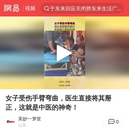
视频
于东来回应关闭胖东来生活广场店
上半年我国经营主体结构持续优化
杭州机场已取消航班388架次
《披荆斩棘2026》阵容官宣
白海豚北上或致京津冀暴雨
中国第1高楼阻尼器摆动明显
上海有出现龙卷潜势
00:00
00:11
国足U17与阿森纳决赛取消 并列冠军
Play
Ent
full
2025年小学教师减少13.19万
女子受伤手臂弯曲，医生直接将其掰
正，这就是中医的神奇！
王艺迪2-4不敌张本美和止步4强
上门女婿出轨女邻居多年被判重婚罪
美妙一箩筐
0
山东