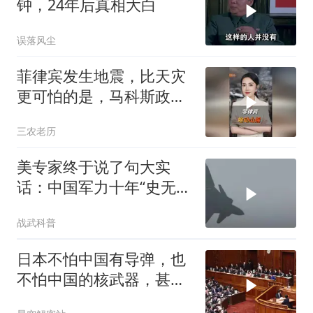
钟，24年后真相大白
误落风尘
菲律宾发生地震，比天灾
更可怕的是，马科斯政府
无底线挑衅中国
三农老历
美专家终于说了句大实
话：中国军力十年“史无前
例”狂飙，美国这次真坐不
战武科普
住了
日本不怕中国有导弹，也
不怕中国的核武器，甚至
不怕中国的稀土制裁