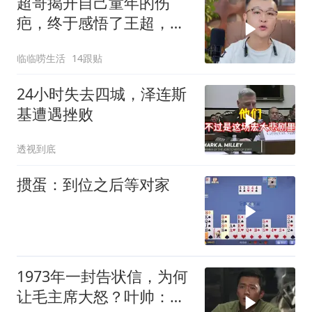
超哥揭开自己童年的伤
疤，终于感悟了王超，他
决定接妈妈回来养老
临临唠生活
14跟贴
24小时失去四城，泽连斯
基遭遇挫败
透视到底
掼蛋：到位之后等对家
1973年一封告状信，为何
让毛主席大怒？叶帅：杀