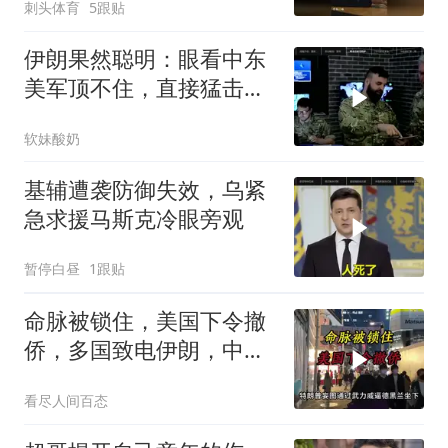
刺头体育
5跟贴
伊朗果然聪明：眼看中东
美军顶不住，直接猛击要
害，特朗普怂了
软妹酸奶
基辅遭袭防御失效，乌紧
急求援马斯克冷眼旁观
暂停白昼
1跟贴
命脉被锁住，美国下令撤
侨，多国致电伊朗，中国
两大判断全部成真
看尽人间百态