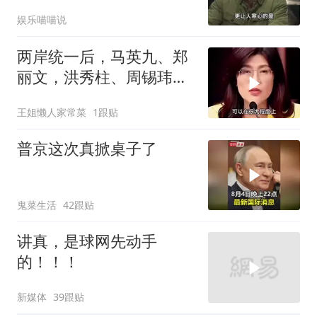
一儆百！
娱乐喵喵说
两岸统一后，马英九、郑
丽文，洪秀柱、周锡玮谁
宜任行政长官
王姐懒人家常菜
1跟贴
普京这次真掀桌子了
鬼菜生活
42跟贴
讲真，是球网先动手
的！！！
新媒体
39跟贴