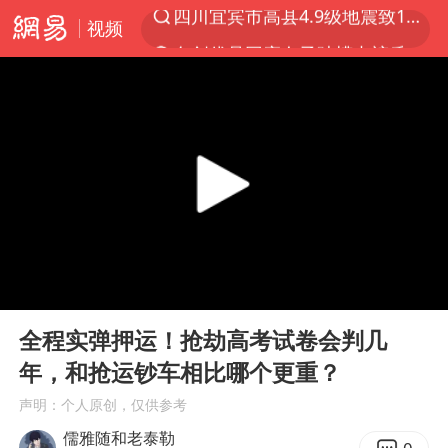
视频
名创优品回应女子吐槽内裤质量差
上海：台风白海豚或将带来龙卷风
出口禁令驱动有色板块大涨
胜宏科技：股票交易异常波动
秋天的第一杯奶茶到底有多火
U17国足三连胜晋级明日之星半决赛
国乒男单横滨冠军赛全军覆没
00:00
02:40
38岁演员求职万岁山NPC成功
Play
Ent
full
东航：国内客票提前14天免费退改
全程实弹押运！抢劫高考试卷会判几
年，和抢运钞车相比哪个更重？
胡彦斌韩磊 谁帮谁
声明：个人原创，仅供参考
胡彦斌获《歌手2026》歌王
儒雅随和老泰勒