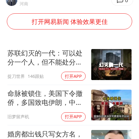
0
百花奖开幕式
河南
夯实基础开新局
打开网易新闻 体验效果更佳
苏联幻灭的一代：可以处
分一个人，但不能处分一
种渴望
捉刀世界
146跟贴
打开APP
命脉被锁住，美国下令撤
侨，多国致电伊朗，中国
两大判断全部成真
旧梦留声机
打开APP
婚房都出钱只写女方名，