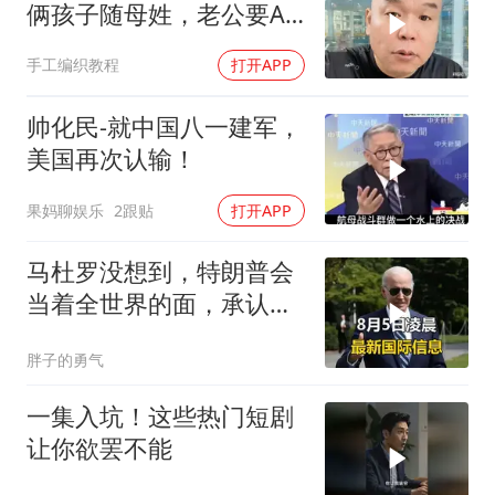
俩孩子随母姓，老公要AA
制？七公句句扎心
手工编织教程
打开APP
帅化民-就中国八一建军，
美国再次认输！
果妈聊娱乐
2跟贴
打开APP
马杜罗没想到，特朗普会
当着全世界的面，承认一
个众所周知的事实
胖子的勇气
一集入坑！这些热门短剧
让你欲罢不能