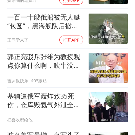
娱乐圈的笔娱君
打开APP
一百一十艘俄船被无人艇
“包圆”，黑海舰队后撤数
百里，制海权彻底易手
王同学来了
打开APP
郭正亮驳斥张维为教授观
点你算什么啊，吹牛没
用！
吉罗很快乐
403跟贴
基辅遭俄军轰炸致35死
伤，仓库毁氨气外泄全城
警报
把喜欢都给他