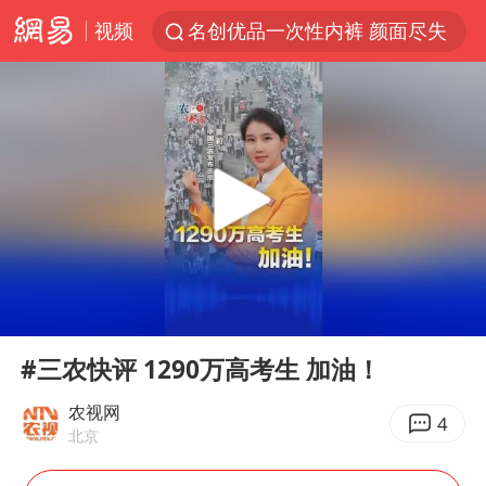
视频
名创优品一次性内裤 颜面尽失
四川宜宾3.4级地震
伊斯兰版北约来了吗
云南一地村民过火把节意外灼伤16人
中国父女泰国骑摩托车坠崖1死1伤
香港宏福苑火灾或由烟头引起
网约车司机充电时猝死保险拒赔
00:00
02:36
浙江台州《告全体市民书》
Play
Ent
full
周末打虎 宋致远被查
#三农快评 1290万高考生 加油！
多所高校取消艺考
农视网
4
北京
上半年国内居民出游人次34.63亿