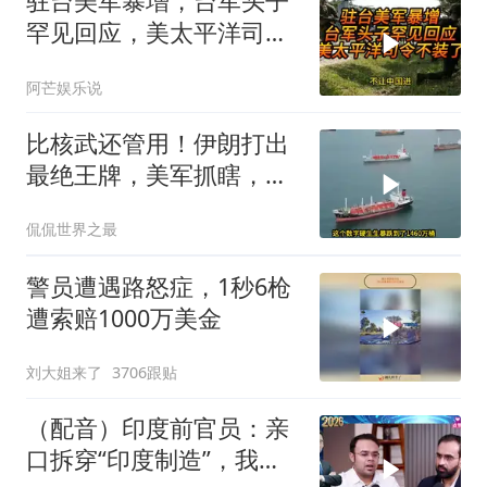
驻台美军暴增，台军头子
罕见回应，美太平洋司令
不装了！
阿芒娱乐说
比核武还管用！伊朗打出
最绝王牌，美军抓瞎，白
宫面临毁灭性放血
侃侃世界之最
警员遭遇路怒症，1秒6枪
遭索赔1000万美金
刘大姐来了
3706跟贴
（配音）印度前官员：亲
口拆穿“印度制造”，我们