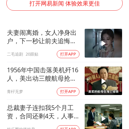
陕西柞水泥石流已致2死 仍有1人失联
打开网易新闻 体验效果更佳
店主称换“青海拉面”招牌后生意更好
泰国初中生饮弹自尽前开了26枪
夫妻闹离婚，女人净身出
22岁女生独闯南太行失联12天
户，下一秒让前夫追悔莫
万岁山接盘烂尾恒大文旅城
及！
二毛追剧
20跟贴
打开APP
习近平心系体育强国建设
1956年中国击落美机歼16
人，美出动三艘航母抢尸
体
青杍无梦
打开APP
总裁妻子连扣我5个月工
资，合同还剩4天，人事
通知涨薪续签，我