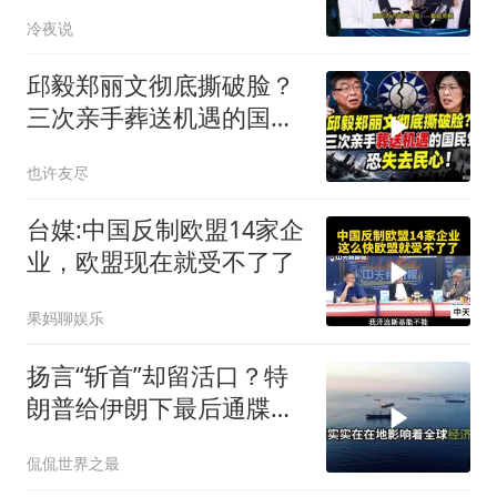
只有组装能力，算不上真
冷夜说
正的工业制造
邱毅郑丽文彻底撕破脸？
三次亲手葬送机遇的国民
党，恐失去民心
也许友尽
台媒:中国反制欧盟14家企
业，欧盟现在就受不了了
果妈聊娱乐
扬言“斩首”却留活口？特
朗普给伊朗下最后通牒，
这盘棋下得真精
侃侃世界之最