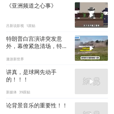
《亚洲频道之心事》
吕新说影视
1跟贴
特朗普白宫演讲突发意
外，幕僚紧急清场，特朗
普出现健康疑云！
遨游新世界
讲真，是球网先动手
的！！！
新媒体
39跟贴
论背景音乐的重要性！！