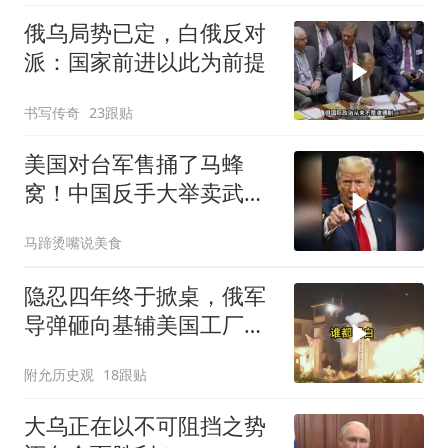
俄乌局势已定，白俄反对
派：国家前进以此为前提
书写传奇
23跟贴
美国对台军售捅了马蜂
窝！中国反手大举卖武
器，反美国家抢着要！
马蹄烫嘴说美食
隐忍四年终于掀桌，俄军
导弹砸向基辅美国工厂，
背后这步棋太狠了
附允历史观
18跟贴
大乌正在以不可阻挡之势