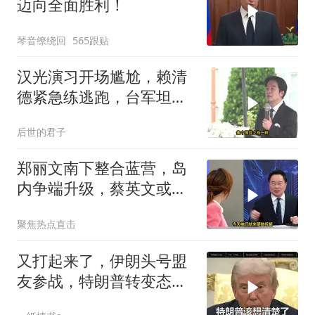
迈向全面胜利！
琴音缭绕回
565跟贴
汉光演习开场尴尬，赖清
德紧急练逃跑，台军坦克
掉零件
后世的君子
郑丽文南下整合蓝营，岛
内争端升级，蔡英文或宣
战2028
聚焦热点直击
又打起来了，伊朗头号盟
友参战，特朗普转变态
度，英法德俄选边站