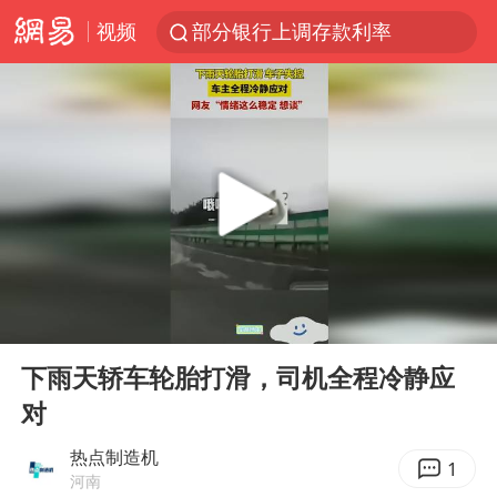
视频
部分银行上调存款利率
小沈阳加盟《披荆斩棘》
新疆生产建设兵团生态环境局原局长被查
朱一龙的鼻子怎么了
三预警齐发 11个省份有大到暴雨
国乒连续两站无缘冠军
上海鼓励居家办公
00:00
00:24
5万小车卖不动 微型代步车集体遇冷
Play
Ent
full
4.2平卫生间补漏注胶花1.55万
下雨天轿车轮胎打滑，司机全程冷静应
对
上海地铁4条线路全线停运
周星驰妈妈现身香港首映礼
热点制造机
1
河南