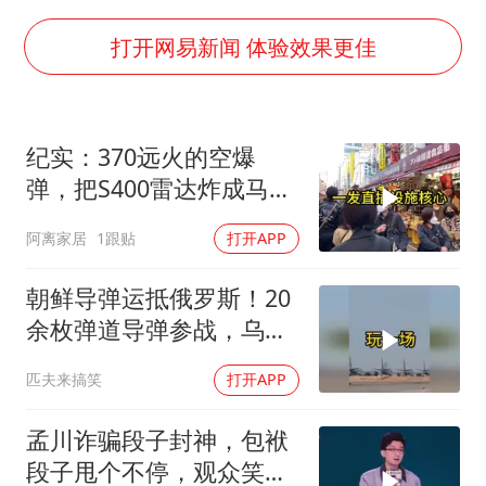
湖北启动重大气象灾害三级应急响应
白海豚路径图
打开网易新闻 体验效果更佳
56岁刘奕君跟13岁女儿合跳
大疆错失宇树
纪实：370远火的空爆
“还不如不放假”
弹，把S400雷达炸成马蜂
从科技创新看开局起步的时与势
窝，靶标惨状让台军急眼
阿离家居
1跟贴
打开APP
了
朝鲜导弹运抵俄罗斯！20
余枚弹道导弹参战，乌克
兰防空压力倍增！
匹夫来搞笑
打开APP
孟川诈骗段子封神，包袱
段子甩个不停，观众笑到