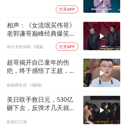
失态丨脱口秀
打开APP
相声：《女流氓买伟哥》
老郭谦哥巅峰经典爆笑相
声太搞笑太逗了
你今天快乐吗
1跟贴
打开APP
超哥揭开自己童年的伤
疤，终于感悟了王超，他
决定接妈妈回来养老
临临唠生活
14跟贴
美日联手救日元，530亿
砸下去，反弹才几天就没
了？
听风行江湖