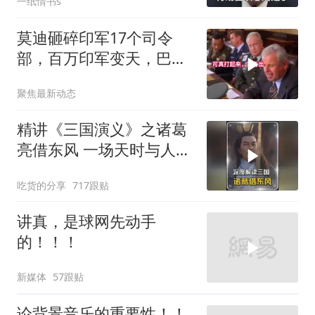
一纸情书s
莫迪砸碎印军17个司令
部，百万印军变天，巴铁
同一时间动手了
聚焦最新动态
精讲《三国演义》之诸葛
亮借东风 一场天时与人性
博弈的权谋大戏
吃货的分享
717跟贴
讲真，是球网先动手
的！！！
新媒体
57跟贴
论背景音乐的重要性！！