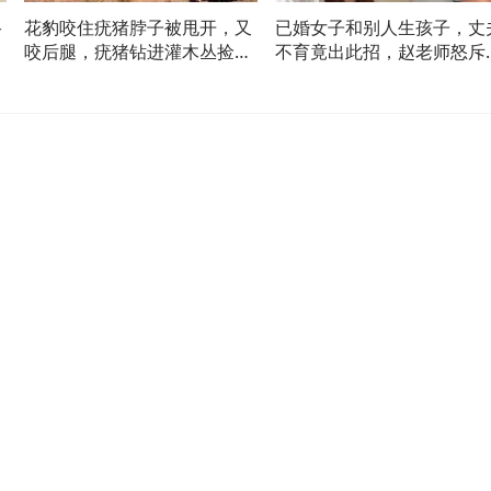
路
花豹咬住疣猪脖子被甩开，又
已婚女子和别人生孩子，丈
酷
咬后腿，疣猪钻进灌木丛捡回
不育竟出此招，赵老师怒斥
一条命！
理难容！