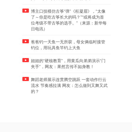
博主口技模仿古筝“弹”《枉凝眉》，“太像
了～你是吃古筝长大的吗？”“或将成为首
位考级不带古筝的选手。”（来源：新华每
日电讯）
爸爸钓一天鱼一无所获，母女俩临时接管
钓位，用玩具鱼竿钓上大鱼
姐姐的“硬核教育”，用黄瓜向弟弟演示“门
夹手”，网友：果然言传不如身教！
舞蹈老师展示连贯腾空跳跃 一套动作行云
流水 节奏感拉满 网友：怎么做到又舞又武
的？