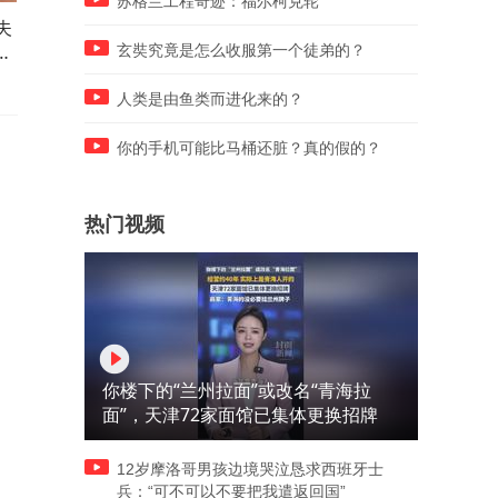
苏格兰工程奇迹：福尔柯克轮
夫
被15年婚姻伤透，澳洲小男友
丈夫没生育能力，妻子借精
天
疯狂付出53w
子，怎料丈夫死后却蹦出个
玄奘究竟是怎么收服第一个徒弟的？
儿
人类是由鱼类而进化来的？
你的手机可能比马桶还脏？真的假的？
热门视频
你楼下的“兰州拉面”或改名“青海拉
面”，天津72家面馆已集体更换招牌
12岁摩洛哥男孩边境哭泣恳求西班牙士
兵：“可不可以不要把我遣返回国”