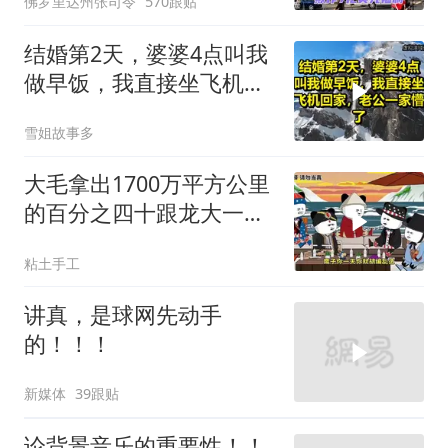
佛罗里达州张司令
570跟贴
结婚第2天，婆婆4点叫我
做早饭，我直接坐飞机回
家，老公一家懵了！
雪姐故事多
大毛拿出1700万平方公里
的百分之四十跟龙大一起
开发[震惊][震惊]
粘土手工
讲真，是球网先动手
的！！！
新媒体
39跟贴
论背景音乐的重要性！！