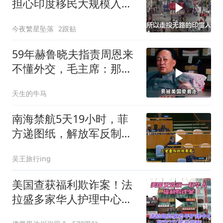
担心印度移民大规模入侵
中国，这可能吗？
今夜繁星坠落
2跟贴
59年赫鲁晓夫指责周恩来
不懂外交，毛主席：那我
也送你一顶帽子
天生的牛马
南海禁航5天19小时，菲
方递图纸，解放军反制组
合拳已到位
吴王旅行ing
美国查获福利欺诈案！法
拉盛多家华人护理中心欺
诈7亿美元福利！