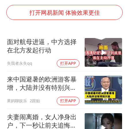
四川宜宾市高县发生4.9级地震
男子杀人后逃进深山21年活得像野人
打开网易新闻 体验效果更佳
OpenAI为免费用户升级GPT-5.6 Luna
“中国蔬菜之乡”最高温达41.8℃
面对航母进逼，中方选择
勒沃库森U17主帅盛赞赵松源
在北方发起行动
“不建议大家买深色蛋糕”
失我者永失qq
打开APP
985博士后被曝在妻子孕期出轨后续
如何把百年大党建设得更加坚强有力？
来中国避暑的欧洲游客暴
增，大陆并没有特别兴
奋！介文汲
果妈聊娱乐
2跟贴
打开APP
夫妻闹离婚，女人净身出
户，下一秒让前夫追悔莫