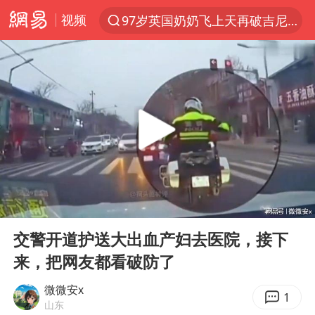
视频
97岁英国奶奶飞上天再破吉尼斯纪录
夜幕落下 运动上场
汪峰阻止14岁女儿买大牌
泸溪河：桃酥吃出金属牙冠视频不实
27岁女子组织卖淫集团被悬赏通缉
美国将对多晶硅衍生品加征15%关税
泰国校园枪击案死亡人数升至7人
00:00
12:45
改名后的“青海拉面”店
Play
Ent
full
公司“上四休三”但要降薪1000元
交警开道护送大出血产妇去医院，接下
来，把网友都看破防了
泰高官回应中国人在泰遭歧视：全面调查
火把节震撼瞬间
微微安x
1
山东