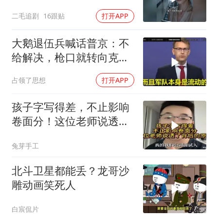
及！
二毛追剧
16跟贴
打开APP
大鹅退伍兵喊话普京：不
给解决，枪口就转向克里
姆林宫！
占领了思想
打开APP
孩子字写得差，不止影响
卷面分！这位老师说透了
背后的原因
兔芽手工
北斗卫星都能丢？龙哥沙
雕动画笑死人
白宸侃片