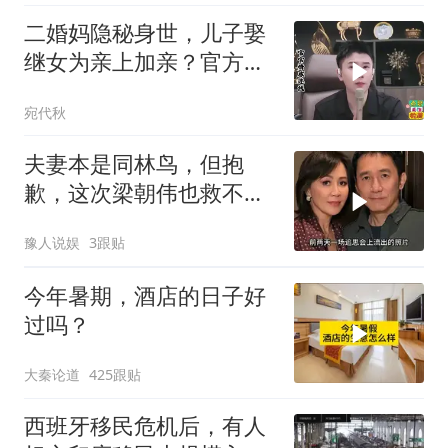
二婚妈隐秘身世，儿子娶
继女为亲上加亲？官方怒
批！
宛代秋
夫妻本是同林鸟，但抱
歉，这次梁朝伟也救不了
“不得体”的刘嘉玲
豫人说娱
3跟贴
今年暑期，酒店的日子好
过吗？
大秦论道
425跟贴
西班牙移民危机后，有人