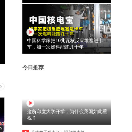
中国科学家把10兆瓦核反应堆塞进卡
车，加一次燃料能跑几十年
今日推荐
这所印度大学开学，为什么我国如此重
视？
9
02:59
03:32