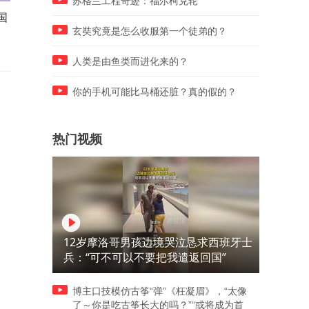
苏格兰工程奇迹：福尔柯克轮
国
金鹏讲来到土豆子村也没白
#电视剧#因为一个片段看了
来，也终于见到了口吐狂言的
部剧#
玄奘究竟是怎么收服第一个徒弟的？
土豆弟弟！
人类是由鱼类而进化来的？
你的手机可能比马桶还脏？真的假的？
热门视频
12岁摩洛哥男孩边境哭泣恳求西班牙士
兵：“可不可以不要把我遣返回国”
博主口技模仿古筝“弹”《枉凝眉》，“太像
了～你是吃古筝长大的吗？”“或将成为首