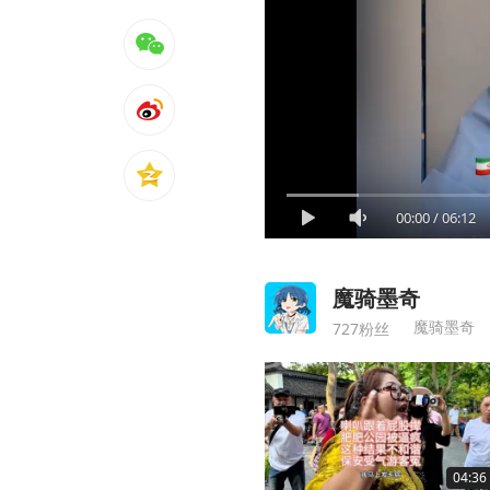
00:00
/
06:12
魔骑墨奇
魔骑墨奇
727粉丝
04:36