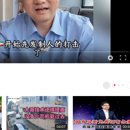
04:07
00:4