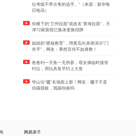
位考级不带古筝的选手。”（来源：新华每
日电讯）
你楼下的“兰州拉面”或改名“青海拉面”，天
津72家面馆已集体更换招牌
姐姐的“硬核教育”，用黄瓜向弟弟演示“门
夹手”，网友：果然言传不如身教！
爸爸钓一天鱼一无所获，母女俩临时接管
钓位，用玩具鱼竿钓上大鱼
华山论“毽”名场面上新！网友：毽子不是
你踢我捡，我踢你捡吗
尚
网易亲子