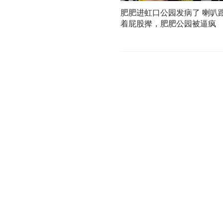
肥肥进虹口公园发病了 喇叭
着屁股撵，肥肥公园被逼疯