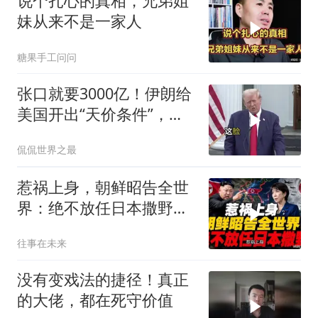
说个扎心的真相，兄弟姐
妹从来不是一家人
糖果手工问问
张口就要3000亿！伊朗给
美国开出“天价条件”，特
朗普这回真被拿捏了？
侃侃世界之最
惹祸上身，朝鲜昭告全世
界：绝不放任日本撒野！
高市还能硬撑多久
往事在未来
没有变戏法的捷径！真正
的大佬，都在死守价值