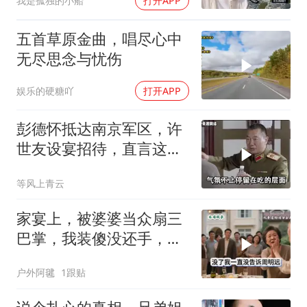
我是孤独的小船
打开APP
五首草原金曲，唱尽心中
无尽思念与忧伤
娱乐的硬糖吖
打开APP
彭德怀抵达南京军区，许
世友设宴招待，直言这是
最高的标准
等风上青云
家宴上，被婆婆当众扇三
巴掌，我装傻没还手，悄
悄卖别墅搬家，8天后丈
户外阿毽
1跟贴
夫全家10人被新户主请出
家门