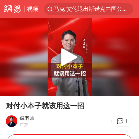
视频
马克·艾伦退出斯诺克中国公开赛
微信又有新功能，你可以“撤回”你的撤回了！
新疆优化调整景区内自驾服务费
上四休三，但降薪1000元，你接受吗？
情侣平潭拍日出坠崖1死1伤
央视新主播李秋莹孙亚鹏亮相
酒店回应车内过夜被收150元
00:00
03:18
黄金牛市回来了吗
Play
Ent
full
杭州全市有序停课
对付小本子就该用这一招
商场现钱学森巨幅海报 负责人回应
臧老师
1
广东
36岁男演员成景区NPC后人气爆棚