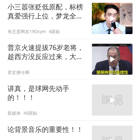
小三嚣张贬低原配，标榜
真爱强行上位，梦龙全程
怒斥句句戳破谎言
有态度网友19Dsym
4跟贴
普京火速提拔76岁老将，
趁西方没反应过来，大鹅
外交要动真格了
君笙拂兮啊
讲真，是球网先动手
的！！！
新媒体
40跟贴
论背景音乐的重要性！！