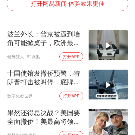
全民健身事业高质量发展
打开网易新闻 体验效果更佳
台当局重金为“台独”织“皇帝新衣”
几元成本的AI广告导致千万市值蒸发
波兰外长：普京被逼到墙
老挝国会主席赛宋蓬逝世
角可能掀桌子，欧洲最担
夏日经济乘“热”而上 消费市场向“新”而行
心的不是俄军有多强
健身狂人
32跟贴
打开APP
乐享全民健身 共筑健康中国
十国使馆发撤侨预警，特
朗普打击被叫停，底牌将
看穿
数字化看世界
打开APP
果然还得总决战？美国要
全面撤侨！美最高将领：
决战伊朗随时能打