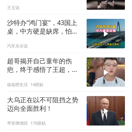
王玉说
沙特办“鸿门宴”，43国上
桌，中方硬是缺席，怕得
罪伊朗？格局小了
汽车乐乐说
超哥揭开自己童年的伤
疤，终于感悟了王超，他
决定接妈妈回来养老
临临唠生活
14跟贴
大乌正在以不可阻挡之势
迈向全面胜利！
琴音缭绕回
176跟贴