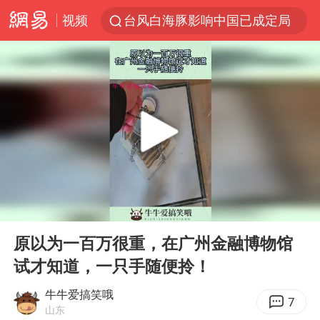
视频
台风白海豚影响中国已成定局
昆明石林火把节
胡塞武装袭扰红海航运行动升级
我国编制完成新版全月地质图
台风白海豚即将进入48小时警戒线
官方回应献血屋不让市民入内躲雨
郑国霖回应去景区上班被保安拦下
00:00
00:11
80后女柜员逆袭成4200亿银行副行长
Play
Ent
full
感觉全东北都在等7号
原以为一百万很重，在广州金融博物馆
试才知道，一只手随便拎！
扎哈罗娃批广岛市长不提美国原子弹
女子利用漏洞0元薅走3000多件家电
牛牛爱搞笑哦
7
山东