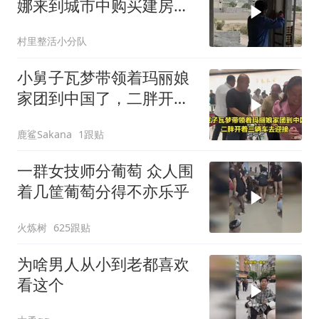
娜来到城市中购买建房的
材料，因
村里整活小分队
小舅子瓦梦带领着玛丽娘
家团到中国了，二胖开着
三辆车去迎接
鹿鲨Sakana
1跟贴
一群女技师分葡萄 众人围
着几筐葡萄分得不亦乐乎
火炼树
625跟贴
为啥男人从小到老都喜欢
看这个