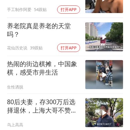
孩子吧！
手工制作阿爱
54跟贴
打开APP
养老院真是养老的天堂
吗？
花仙历史说
39跟贴
打开APP
热闹的街边棋摊，中国象
棋，感受市井生活
生性洒脱
80后夫妻，存300万后选
择退休，上海大哥不赞同
他们的选择
乌上高高