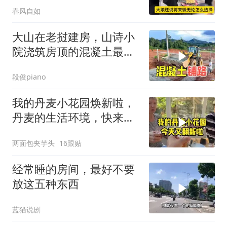
春风自如
大山在老挝建房，山诗小
院浇筑房顶的混凝土最后
用来铺路
段俊piano
我的丹麦小花园焕新啦，
丹麦的生活环境，快来打
卡！
两面包夹芋头
16跟贴
经常睡的房间，最好不要
放这五种东西
蓝猫说剧