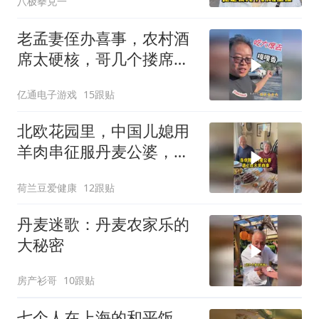
八极拳兑一
老孟妻侄办喜事，农村酒
席太硬核，哥几个搂席嘎
嘎香！
亿通电子游戏
15跟贴
北欧花园里，中国儿媳用
羊肉串征服丹麦公婆，扔
掉刀叉直接撸！
荷兰豆爱健康
12跟贴
丹麦迷歌：丹麦农家乐的
大秘密
房产衫哥
10跟贴
七个人在上海的和平饭