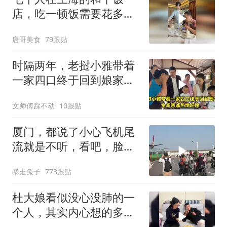
店，吃一顿饭需要花多少
钱？
唐哥美食
79跟贴
时隔两年，老挝小雅带着
一家四口终于回到娘家，
全家亲戚热情迎接
文师傅踩不动
10跟贴
厦门，都说了小心飞机尾
流就是不听，看吧，脸都
打肿了
暴走兔子
773跟贴
杜大娘看似没心没肺的一
个人，其实内心想的多，
比谁都明白！