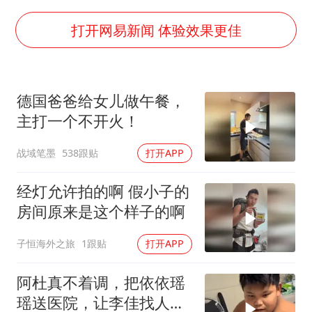
关之琳否认与27岁模特的恋情
多地要求领导干部带头休假
打开网易新闻 体验效果更佳
中央气象台发布台风黄色预警
对话重庆地铁吐血女孩
德国爸爸给女儿做午餐，
中方回应日本广岛核爆81周年
主打一个不开火！
奋进开新局 实干挑大梁
战域笔墨
538跟贴
打开APP
经灯允许拍的啊 假小子的
房间原来是这个样子的啊
子恒海外之旅
1跟贴
打开APP
阿杜真不着调，把依依瑶
瑶送医院，让李佳找人看