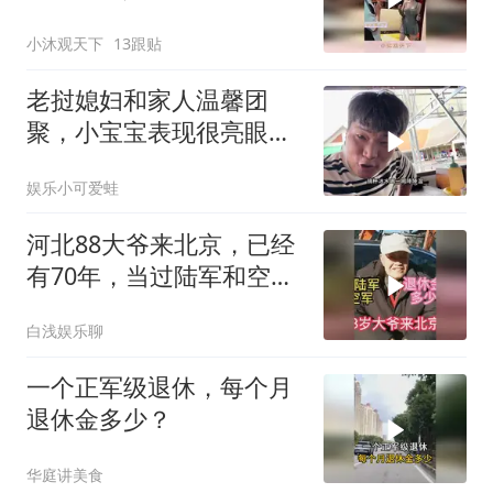
小沐观天下
13跟贴
老挝媳妇和家人温馨团
聚，小宝宝表现很亮眼，
丈母娘梦想成真了！
娱乐小可爱蛙
河北88大爷来北京，已经
有70年，当过陆军和空
军，退休金多少
白浅娱乐聊
一个正军级退休，每个月
退休金多少？
华庭讲美食