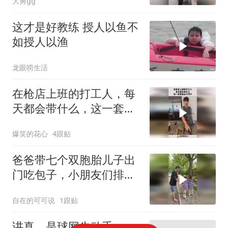
大勇gg
这才是好教练 授人以鱼不
如授人以渔
龙眼唠生活
在枪店上班的打工人，每
天都会带什么，这一套装
备必不可少！
爆笑的花心
4跟贴
爸爸带七个双胞胎儿子出
门吃包子，小朋友们排队
整齐快乐出行真棒
自在的可可说
1跟贴
讲真，是球网先动手