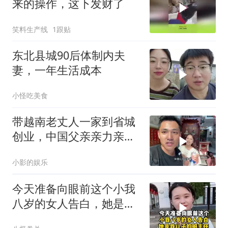
来的操作，这下发财了
笑料生产线
1跟贴
东北县城90后体制内夫
妻，一年生活成本
小怪吃美食
带越南老丈人一家到省城
创业，中国父亲亲力亲
为，这发展确实不错
小影的娱乐
今天准备向眼前这个小我
八岁的女人告白，她是我
儿子的班主任