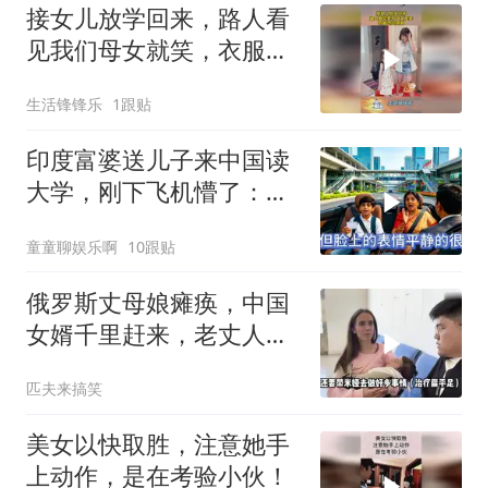
接女儿放学回来，路人看
见我们母女就笑，衣服也
没床啊？
生活锋锋乐
1跟贴
印度富婆送儿子来中国读
大学，刚下飞机懵了：这
真是中国吗？
童童聊娱乐啊
10跟贴
俄罗斯丈母娘瘫痪，中国
女婿千里赶来，老丈人感
动不已!
匹夫来搞笑
美女以快取胜，注意她手
上动作，是在考验小伙！