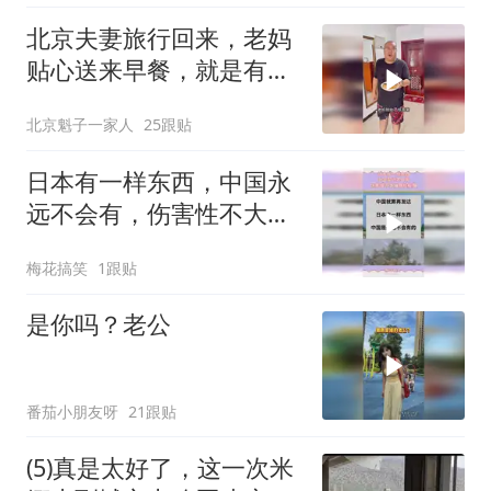
北京夫妻旅行回来，老妈
贴心送来早餐，就是有点
糊
北京魁子一家人
25跟贴
日本有一样东西，中国永
远不会有，伤害性不大侮
辱性极强
梅花搞笑
1跟贴
是你吗？老公
番茄小朋友呀
21跟贴
(5)真是太好了，这一次米