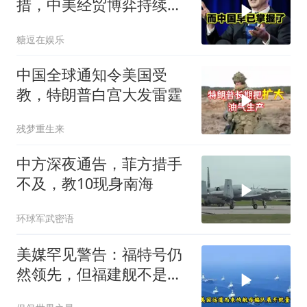
措，中美经贸博弈持续升
级
糖逗在娱乐
中国全球通知令美国受
教，特朗普白宫大发雷霆
残梦重生来
中方深夜通告，菲方措手
不及，教10现身南海
环球军武密语
美媒罕见警告：福特号仍
然领先，但福建舰不是中
国航母终点，而是新起点