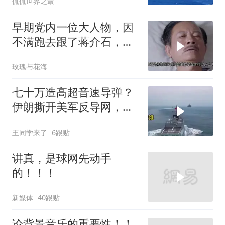
侃侃世界之最
早期党内一位大人物，因
不满跑去跟了蒋介石，不
料晚年竟悲惨死
玫瑰与花海
七十万造高超音速导弹？
伊朗撕开美军反导网，炸
出中国工业底牌
王同学来了
6跟贴
讲真，是球网先动手
的！！！
新媒体
40跟贴
论背景音乐的重要性！！