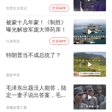
智慧生活笔记
打开APP
被蒙十几年蒙！《制胜》
曝光解放军庞大弹药库！
行者风范
打开APP
特朗普当不成总统了？
最新声音
毛泽东出题没人能答，陆
定一妻子说出答案，毛主
席听后高兴异常
晨曦故事汇聚