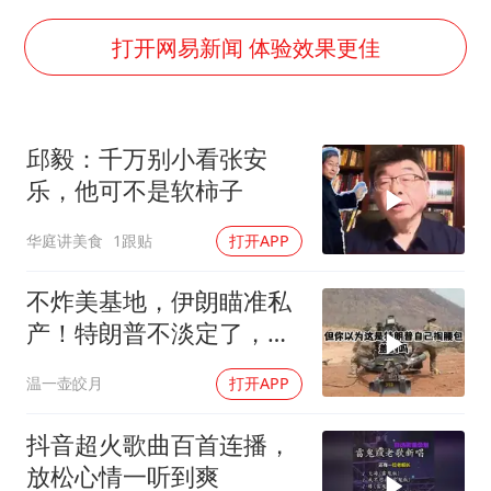
茅台部分直营店飞天茅台提价
夏日经济乘“热”而上 消费市场向“新”而行
打开网易新闻 体验效果更佳
白海豚将正面袭击贯穿浙江
酒店回应车内过夜被收150元
邱毅：千万别小看张安
黄金牛市回来了吗
乐，他可不是软柿子
酒店花洒现排泄物住客索赔遭拒
华庭讲美食
1跟贴
打开APP
杭州全市有序停课
乐享全民健身 共筑健康中国
不炸美基地，伊朗瞄准私
产！特朗普不淡定了，被
死死捏住七寸
温一壶皎月
打开APP
抖音超火歌曲百首连播，
放松心情一听到爽