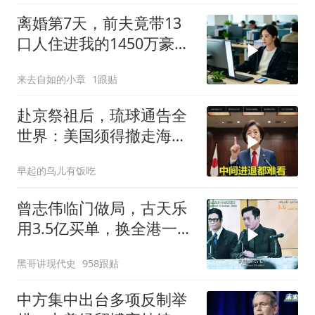
离婚第7天，前夫竟带13
口人住进我的1450万豪
宅，一开门全傻眼
来去自如的小章
1跟贴
赴京祭祖后，琉球通告全
世界：美国须得撤走海马
斯，日本陷入被动
早起的鸟儿有饭吃
曾志伟临门做局，古天乐
用3.5亿买单，换全港一声
佩服！
黑哥讲现代史
958跟贴
中方集中出台多项反制举