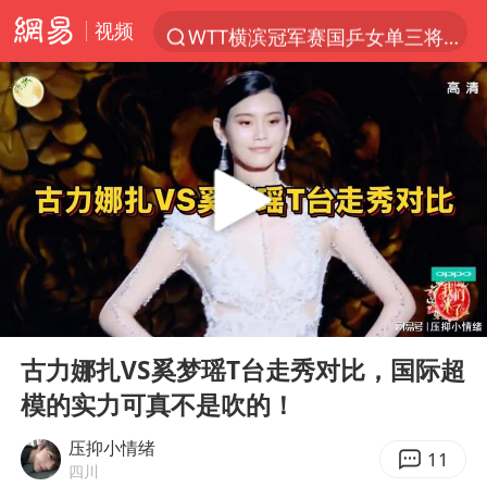
视频
WTT横滨冠军赛国乒女单三将晋级四强
光影经济撬动暑期消费新蓝海
马克·艾伦退出斯诺克中国公开赛
新疆优化调整景区内自驾服务费
上四休三，但降薪1000元，你接受吗？
泰国初中生饮弹自尽前开了26枪
情侣在平潭拍日出时坠崖致一死一伤
00:00
02:07
全民健身事业高质量发展
Play
Ent
full
台当局重金为“台独”织“皇帝新衣”
古力娜扎VS奚梦瑶T台走秀对比，国际超
模的实力可真不是吹的！
几元成本的AI广告导致千万市值蒸发
老挝国会主席赛宋蓬逝世
压抑小情绪
11
四川