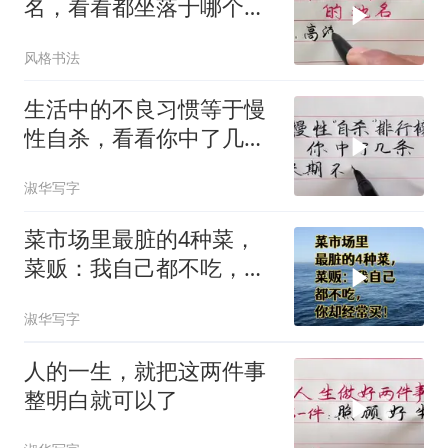
名，看看都坐落于哪个省
市？
风格书法
生活中的不良习惯等于慢
性自杀，看看你中了几
条？
淑华写字
菜市场里最脏的4种菜，
菜贩：我自己都不吃，你
却经常买！
淑华写字
人的一生，就把这两件事
整明白就可以了