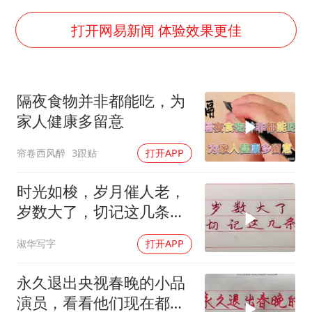
郑丽文：台湾从来没有“独立”过
万岁山接盘烂尾恒大文旅城
打开网易新闻 体验效果更佳
泰国初中生饮弹自尽前开了26枪
多个明星演唱会取消
隔夜食物并非都能吃，为
店主称换“青海拉面”招牌后生意更好
家人健康多留意
女儿为争财产堵门阻挠父亲出殡
帘卷西风醉
3跟贴
打开APP
Kimi K3也失控了
习近平心系体育强国建设
时光如梭，岁月催人老，
岁数大了，切记这几条，
祝你身体健康
淑华写字
打开APP
永久退出央视春晚的小品
演员，看看他们现在都在