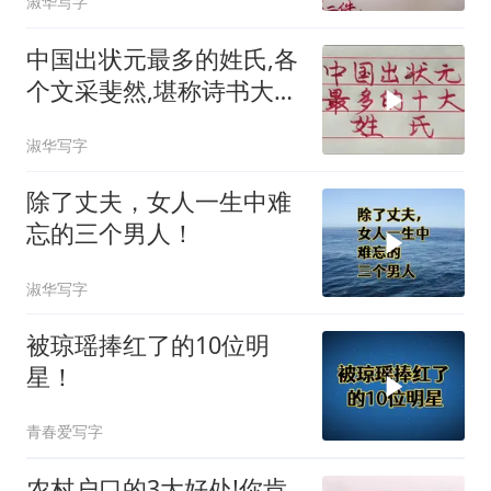
淑华写字
中国出状元最多的姓氏,各
个文采斐然,堪称诗书大
家!
淑华写字
除了丈夫，女人一生中难
忘的三个男人！
淑华写字
被琼瑶捧红了的10位明
星！
青春爱写字
农村户口的3大好处!你肯