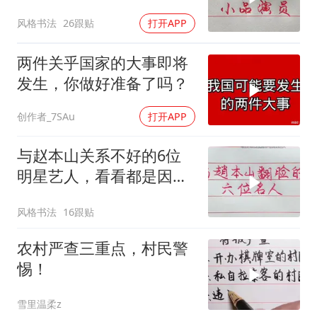
干什么？
风格书法
26跟贴
打开APP
两件关乎国家的大事即将
发生，你做好准备了吗？
创作者_7SAu
打开APP
与赵本山关系不好的6位
明星艺人，看看都是因为
什么原因闹翻脸的
风格书法
16跟贴
农村严查三重点，村民警
惕！
雪里温柔z