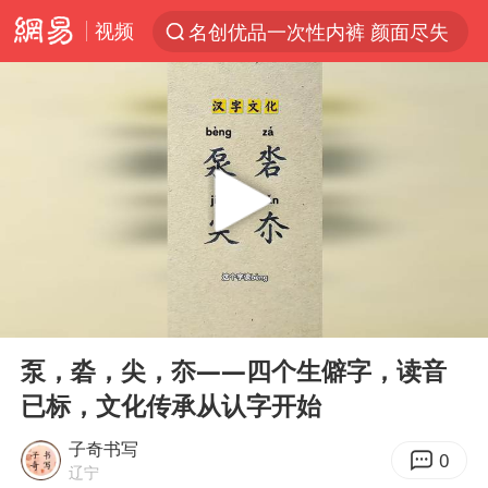
视频
名创优品一次性内裤 颜面尽失
解锁各地夏日限定体验
视频丨中国东方电气集团原党组副书记、董事宋致远被查
台风白海豚闭眼浙江上海处于危险半圆
香港宏福苑火灾或由烟头引起
网约车司机充电时猝死保险拒赔
中国父女泰国骑摩托车坠崖1死1伤
00:00
00:33
白海豚将正面袭击贯穿浙江
Play
Ent
full
周末打虎 宋致远被查
泵，沯，尖，夵——四个生僻字，读音
已标，文化传承从认字开始
温州发布告全体市民书：非必要不外出
刘浩存百花奖开幕式红裙起舞
子奇书写
0
辽宁